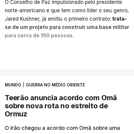
O Conselho de Paz impulsionado pelo presidente
norte-americano e que tem como líder o seu genro,
Jared Kushner, já emitiu o primeiro contrato:
trata-
se de um projeto para construir uma base militar
para cerca de 150 pessoas.
Segundo o diário britânico
The Guardian
, este
VER MAIS
posto avançado deverá abrigar tropas
marroquinas. O contrato foi concedido à Arkel
International, uma empresa com sede no Louisiana
MUNDO
|
GUERRA NO MÉDIO ORIENTE
que já colaborou com a Administração norte-
americana em projetos no Médio Oriente,
Teerão anuncia acordo com Omã
nomeadamente no Iraque.
sobre nova rota no estreito de
Ormuz
Com uma área muito reduzida,
esta pequena base
militar deverá ficar nos 60 por cento de
O Irão chegou a acordo com Omã sobre uma