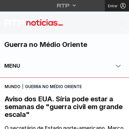
Entrar
Aviso dos EUA. Síria p
Guerra no Médio Oriente
MENU
MUNDO
|
GUERRA NO MÉDIO ORIENTE
Aviso dos EUA. Síria pode estar a
semanas de "guerra civil em grande
escala"
O secretário de Estado norte-americano, Marco