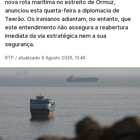
nova rota marítima no estreito de Ormuz,
território de Gaza que Israel controla e a cerca
anunciou esta quarta-feira a diplomacia de
de 1,5 quilómetros da fronteira com Israel.
Teerão. Os iranianos adiantam, no entanto, que
Permite, desta forma, uma extração rápida em
este entendimento não assegura a reabertura
caso de ataque.
imediata da via estratégica nem a sua
segurança.
Segundo um funcionário do Conselho de Paz, a
organização está na “fase final de preparação de
RTP
/
atualizado 6 Agosto 2026, 13:46
vários contratos” e que um deles “diz respeito às
instalações de apoio à Força Internacional de
Estabilização”.
“Este contrato será um dos muitos essenciais para
o futuro de Gaza”, acrescenta este funcionário.
Inicialmente, os
planos para esta base militar
para
uma futura Força Internacional de Estabilização