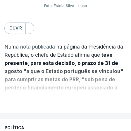
Foto: Estela Silva - Lusa
OUVIR
Numa
nota publicada
na página da Presidência da
República, o chefe de Estado afirma que
teve
presente, para esta decisão, o prazo de 31 de
agosto "a que o Estado português se vinculou"
para cumprir as metas do PRR, "sob pena de
perder o financiamento europeu associado a
essa reforma específica".
VER MAIS
António José Seguro entende que a reforma reúne
treze apoios sociais "num só" e pretende "tornar o
POLÍTICA
sistema mais simples, mais justo e transparente".