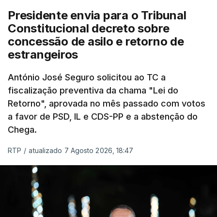
Presidente envia para o Tribunal
"Sempre que seja possível reduzir burocracias,
Constitucional decreto sobre
eliminar sobreposições e garantir que os apoios
concessão de asilo e retorno de
chegam a quem mais necessita, estaremos a dar
estrangeiros
um passo na direção certa", argumenta o
António José Seguro solicitou ao TC a
Presidente da República.
fiscalização preventiva da chama "Lei do
Retorno", aprovada no mês passado com votos
Assegurar que "ninguém é
a favor de PSD, IL e CDS-PP e a abstenção do
prejudicado"
Chega.
RTP
/
atualizado 7 Agosto 2026, 18:47
O Preisdente deixa, no entanto, deixa alguns
avisos:
uma reforma desta dimensão "deve ter
como primeiro critério a proteção das pessoas"
e "nenhum processo de simplificação pode