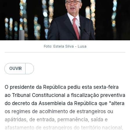
traduzir-se numa diminuição da proteção
social".
António José Seguro vinca que se
deverá
assegurar que "ninguém é prejudicado face à
situação de que hoje beneficia"
, dando especial
Foto: Estela Silva - Lusa
atenção a quem vive em situações "de maior
fragilidade", como as famílias de menores
rendimentos, os idosos ou pessoas com
OUVIR
deficiência.
O presidente da República pediu esta sexta-feira
O Presidente da República sublinha que as
ao Tribunal Constitucional a fiscalização preventiva
prestações sociais são um mecanismo essencial
do decreto da Assembleia da República que "altera
de "combate à pobreza e à exclusão social". Faz
os regimes de acolhimento de estrangeiros ou
ainda referência ao estudo recente da OCDE que
apátridas, de entrada, permanência, saída e
conclui que o valor das prestações sociais
afastamento de estrangeiros do território nacional,