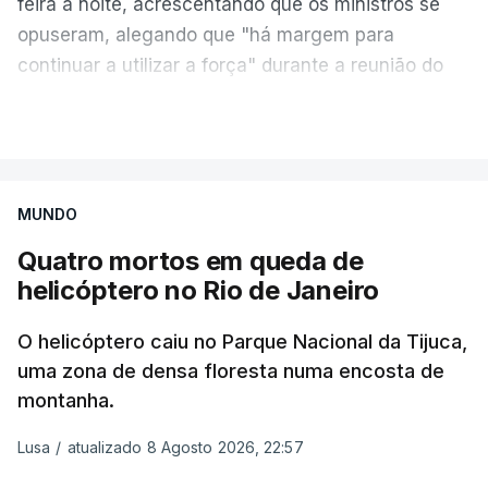
feira à noite, acrescentando que os ministros se
opuseram, alegando que "há margem para
continuar a utilizar a força" durante a reunião do
Gabinete de Segurança de quinta-feira.
VER MAIS
A ideia de uma trégua tem a ver com a
necessidade de travar os ataques com vista à
aplicação do plano de desarmamento do Hamas.
MUNDO
Quatro mortos em queda de
Além disso, o correspondente do canal de
helicóptero no Rio de Janeiro
televisão israelita i24News, que também teve
acesso às deliberações do Gabinete, recordou na
O helicóptero caiu no Parque Nacional da Tijuca,
sexta-feira que, após a reunião, ficou por decidir a
uma zona de densa floresta numa encosta de
autorização formal de Israel para a entrada em
montanha.
Gaza da Força Internacional de Estabilização, um
contingente multinacional proposto no âmbito do
Lusa
/
atualizado 8 Agosto 2026, 22:57
Conselho da Paz promovido por Trump.