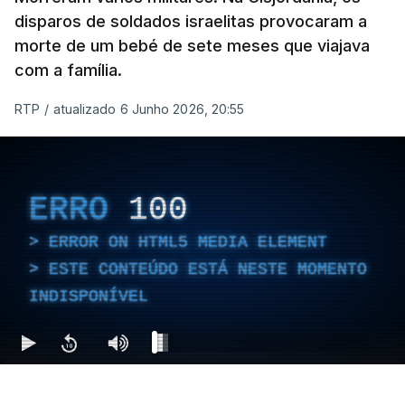
disparos de soldados israelitas provocaram a
morte de um bebé de sete meses que viajava
com a família.
RTP
/
atualizado 6 Junho 2026, 20:55
ERRO
100
ERROR ON HTML5 MEDIA ELEMENT
ESTE CONTEÚDO ESTÁ NESTE MOMENTO
INDISPONÍVEL