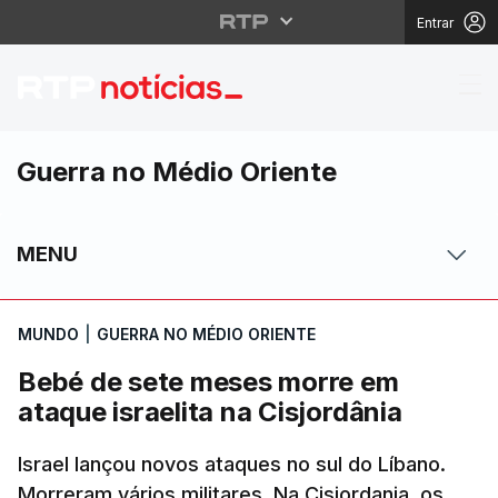
Entrar
Bebé de sete meses mo
Guerra no Médio Oriente
MENU
MUNDO
|
GUERRA NO MÉDIO ORIENTE
Bebé de sete meses morre em
ataque israelita na Cisjordânia
Israel lançou novos ataques no sul do Líbano.
Morreram vários militares. Na Cisjordania, os