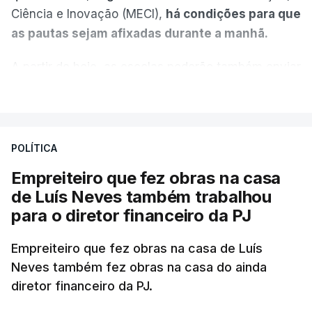
Ciência e Inovação (MECI),
há condições para que
as pautas sejam afixadas durante a manhã.
A partir de hoje, as escolas poderão também enviar
aos alunos as versões digitalizadas das respetivas
VER MAIS
provas classificadas, à semelhança do que
aconteceu durante a 1.ª fase.
POLÍTICA
Em anos anteriores, a consulta das provas
Empreiteiro que fez obras na casa
dependia da apresentação de um requerimento,
de Luís Neves também trabalhou
mas o Governo decidiu, a partir deste ano,
para o diretor financeiro da PJ
disponibilizar a cópia dos exames classificados a
todos os estudantes para "reforçar a transparência
Empreiteiro que fez obras na casa de Luís
e rigor do processo" devido às falhas na
Neves também fez obras na casa do ainda
classificação eletrónica.
diretor financeiro da PJ.
Serão também publicadas as notas da 2.ª fase