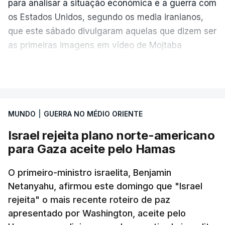
para analisar a situação económica e a guerra com
os Estados Unidos, segundo os media iranianos,
que este sábado divulgaram aquelas que dizem ser
as primeiras imagens em vídeo de Mojtaba
Khamenei desde o início da guerra.
VER MAIS
O vídeo de 12 segundos, sem aúdio, data ou local
de gravação, foi colocado pela agência de notícias
Mehr na rede social Telegram, como aquilo que
MUNDO
|
GUERRA NO MÉDIO ORIENTE
pode ser considerada uma resposta à imprensa
Israel rejeita plano norte-americano
israelita, que nos últimos tempos vem dando conta
para Gaza aceite pelo Hamas
de que o líder supremo iraniano estará em estado
crítico na sequência do bombardeamento que no
O primeiro-ministro israelita, Benjamin
último dia de fevereiro passado matou o pai, o
Netanyahu, afirmou este domingo que "Israel
ayatollah Ali Khamenei, e outros membros da
rejeita" o mais recente roteiro de paz
família.
apresentado por Washington, aceite pelo