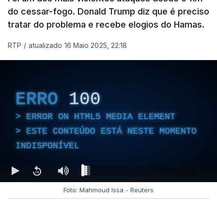
do cessar-fogo. Donald Trump diz que é preciso
tratar do problema e recebe elogios do Hamas.
RTP
/
atualizado 16 Maio 2025, 22:18
ERRO
100
ERROR ON HTML5 MEDIA ELEMENT
ESTE CONTEÚDO ESTÁ NESTE MOMENTO
INDISPONÍVEL
Foto: Mahmoud Issa - Reuters