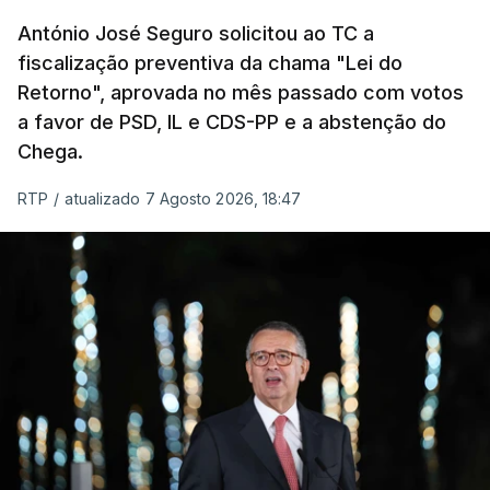
um passo na direção certa", argumenta o
António José Seguro solicitou ao TC a
Presidente da República.
fiscalização preventiva da chama "Lei do
Retorno", aprovada no mês passado com votos
Assegurar que "ninguém é
a favor de PSD, IL e CDS-PP e a abstenção do
prejudicado"
Chega.
RTP
/
atualizado 7 Agosto 2026, 18:47
O Preisdente deixa, no entanto, deixa alguns
avisos:
uma reforma desta dimensão "deve ter
como primeiro critério a proteção das pessoas"
e "nenhum processo de simplificação pode
traduzir-se numa diminuição da proteção
social".
António José Seguro vinca que se
deverá
assegurar que "ninguém é prejudicado face à