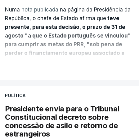
Numa
nota publicada
na página da Presidência da
República, o chefe de Estado afirma que
teve
presente, para esta decisão, o prazo de 31 de
agosto "a que o Estado português se vinculou"
para cumprir as metas do PRR, "sob pena de
perder o financiamento europeu associado a
essa reforma específica".
VER MAIS
António José Seguro entende que a reforma reúne
treze apoios sociais "num só" e pretende "tornar o
POLÍTICA
sistema mais simples, mais justo e transparente".
Presidente envia para o Tribunal
"Sempre que seja possível reduzir burocracias,
Constitucional decreto sobre
eliminar sobreposições e garantir que os apoios
concessão de asilo e retorno de
chegam a quem mais necessita, estaremos a dar
estrangeiros