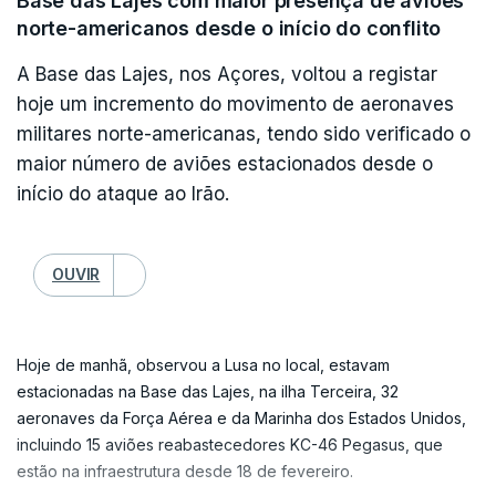
Base das Lajes com maior presença de aviões
Nesta fase, realçou, o abastecimento da União
norte-americanos desde o início do conflito
Europeia está "relativamente protegido", devido à
A Base das Lajes, nos Açores, voltou a registar
"dependência limitada das importações
hoje um incremento do movimento de aeronaves
provenientes" do Médio Oriente e à carga de gás
militares norte-americanas, tendo sido verificado o
natural liquefeito que atravessou o Estreito de
maior número de aviões estacionados desde o
Ormuz antes do conflito. Porém, o confronto está
início do ataque ao Irão.
a causar "elevados e voláteis preços", que
"podem igualmente afetar as injeções de gás nos
OUVIR
stocks
da UE", estimou.
Os ataques ao maior produtor de gás natural
Hoje de manhã, observou a Lusa no local, estavam
liquefeito do mundo, em Ras Laffan, no Catar,
estacionadas na Base das Lajes, na ilha Terceira, 32
fizeram ressurgir o espetro de uma crise de gás
aeronaves da Força Aérea e da Marinha dos Estados Unidos,
incluindo 15 aviões reabastecedores KC-46 Pegasus, que
como a que teve lugar no início da ofensiva da
estão na infraestrutura desde 18 de fevereiro.
Rússia contra a Ucrânia, em 2022.