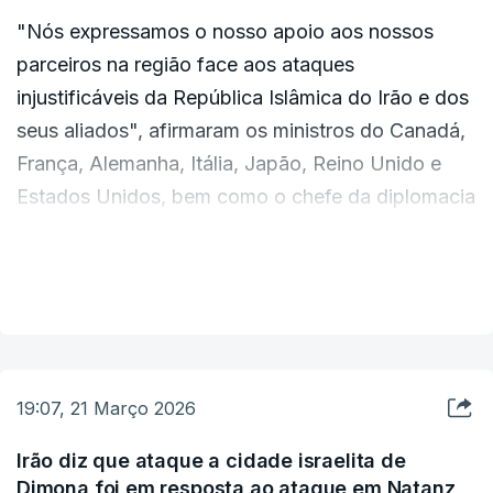
"Nós expressamos o nosso apoio aos nossos
parceiros na região face aos ataques
injustificáveis da República Islâmica do Irão e dos
seus aliados", afirmaram os ministros do Canadá,
França, Alemanha, Itália, Japão, Reino Unido e
Estados Unidos, bem como o chefe da diplomacia
da UE, em comunicado.
VER MAIS
"Condenamos veementemente os ataques
imprudentes do regime contra civis e
infraestruturas civis, incluindo infraestruturas
energéticas", acrescentaram, apelando ao “fim
19:07, 21 Março 2026
imediato e incondicional” dos ataques
“injustificáveis”.
Irão diz que ataque a cidade israelita de
Dimona foi em resposta ao ataque em Natanz