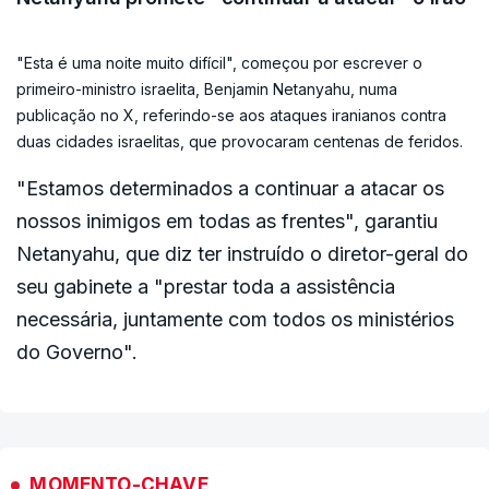
afirmou o porta-voz da organização durante a manifestação.
Também em Valência, uma manifestação sob o lema "Não à
"Esta é uma noite muito difícil", começou por escrever o
guerra" percorreu o centro desta cidade no sudeste de
primeiro-ministro israelita, Benjamin Netanyahu, numa
Espanha para mostrar a oposição a qualquer intervenção
publicação no X, referindo-se aos ataques iranianos contra
militar que "viole a soberania dos povos e ignore o Direito
duas cidades israelitas, que provocaram centenas de feridos.
internacional".
"Estamos determinados a continuar a atacar os
Convocada por movimentos sociais, sindicatos e partidos de
nossos inimigos em todas as frentes", garantiu
esquerda, a manifestação, que contou com a participação de
Netanyahu, que diz ter instruído o diretor-geral do
milhares de pessoas, segundo a Delegação do Governo,
seu gabinete a "prestar toda a assistência
serviu para condenar a "aliança bélica entre Israel e Estados
necessária, juntamente com todos os ministérios
Unidos".
do Governo".
Os organizadores consideraram esta aliança uma "ação
conjunta desenvolvida na impunidade, que vulnera o direito
internacional e condena à barbárie toda a região perante a
passividade cúmplice da comunidade internacional".
MOMENTO-CHAVE