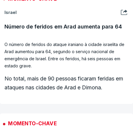
Na convocatória, afirmaram opor-se "a qualquer intervenção
militar que viole a soberania dos povos" e defenderem "o
Israel
direito à autodeterminação", denunciando que o aumento da
despesa militar "significa cortes em direitos sociais".
Número de feridos em Arad aumenta para 64
O número de feridos do ataque iraniano à cidade israelita de
Arad aumentou para 64, segundo o serviço nacional de
emergência de Israel. Entre os feridos, há seis pessoas em
estado grave.
No total, mais de 90 pessoas ficaram feridas em
ataques nas cidades de Arad e Dimona.
MOMENTO-CHAVE