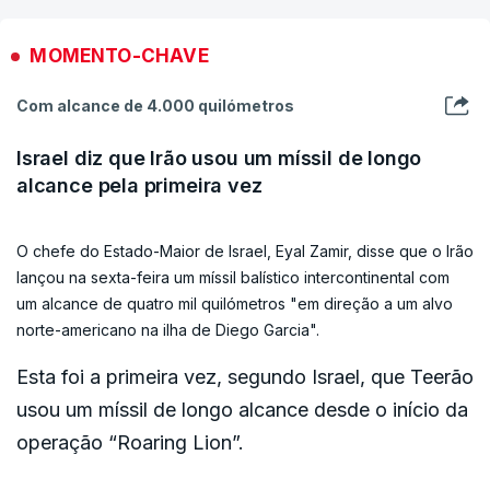
Este ataque é "mais um passo no esforço
contínuo para reduzir a capacidade do regime
MOMENTO-CHAVE
iraniano de progredir na aquisição de armas
nucleares", acrescentou o comunicado.
Com alcance de 4.000 quilómetros
Israel diz que Irão usou um míssil de longo
alcance pela primeira vez
O chefe do Estado-Maior de Israel, Eyal Zamir, disse que o Irão
lançou na sexta-feira um míssil balístico intercontinental com
um alcance de quatro mil quilómetros "em direção a um alvo
norte-americano na ilha de Diego Garcia".
Esta foi a primeira vez, segundo Israel, que Teerão
usou um míssil de longo alcance desde o início da
operação “Roaring Lion”.