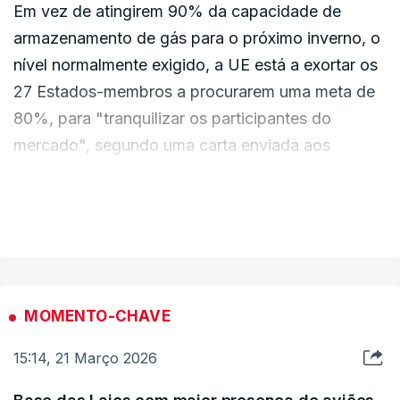
Em vez de atingirem 90% da capacidade de
armazenamento de gás para o próximo inverno, o
nível normalmente exigido, a UE está a exortar os
27 Estados-membros a procurarem uma meta de
80%, para "tranquilizar os participantes do
mercado", segundo uma carta enviada aos
Estados-membros pelo Comissário Europeu para
a Energia, Dan Jorgensen.
VER MAIS
"Os recentes desenvolvimentos indicam que
poderá demorar mais tempo até que a produção
de gás natural liquefeito do Catar regresse aos
MOMENTO-CHAVE
níveis conhecidos antes da crise", previu o
15:14, 21 Março 2026
comissário.