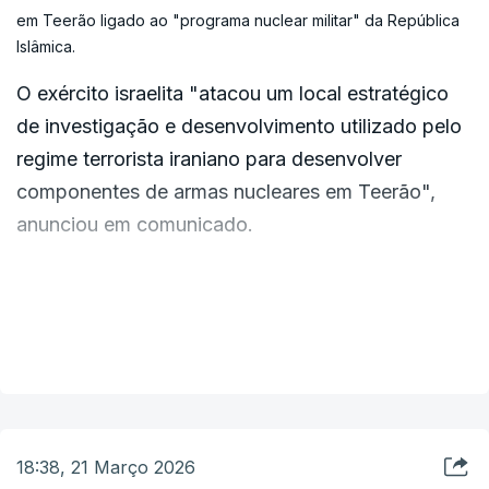
em Teerão ligado ao "programa nuclear militar" da República
Islâmica.
O exército israelita "atacou um local estratégico
de investigação e desenvolvimento utilizado pelo
regime terrorista iraniano para desenvolver
componentes de armas nucleares em Teerão",
anunciou em comunicado.
"As instalações da Universidade Malek Ashtar
eram utilizadas pelas indústrias militares do regime
VER MAIS
(...) e pelo programa de mísseis balísticos para
desenvolver componentes e armas nucleares",
declarou o exército.
🎯STRUCK: A strategic research and development facility
18:38, 21 Março 2026
belonging to the Iranian military industries and the ballistic