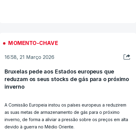
britânico, Keir Starmer, e o presidente do Chipre,
VER MAIS
Nikos Christodoulides.
"Finalmente, o primeiro-ministro reiterou que as
bases britânicas no Chipre não serão utilizadas
MOMENTO-CHAVE
para qualquer operação militar ofensiva", garantiu.
16:58, 21 Março 2026
Bruxelas pede aos Estados europeus que
reduzam os seus stocks de gás para o próximo
inverno
A Comissão Europeia instou os países europeus a reduzirem
as suas metas de armazenamento de gás para o próximo
inverno, de forma a aliviar a pressão sobre os preços em alta
devido à guerra no Médio Oriente.