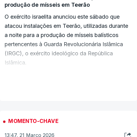
produção de mísseis em Teerão
Acrescentando que "nenhum dano foi causado à
O exército israelita anunciou este sábado que
aeronave".
atacou instalações em Teerão, utilizadas durante
a noite para a produção de mísseis balísticos
pertencentes à Guarda Revolucionária Islâmica
(IRGC), o exército ideológico da República
Islâmica.
"Durante a noite, a Força Aérea israelita (...)
VER MAIS
realizou uma operação de ataque em grande
escala em Teerão", afirmou o exército em
comunicado.
MOMENTO-CHAVE
"No âmbito desta operação, foram visadas
13:47, 21 Março 2026
instalações utilizadas para a produção de