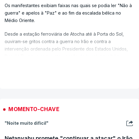
Os manifestantes exibiam faixas nas quais se podia ler "Não à
guerra" e apelos à "Paz" e ao fim da escalada bélica no
Médio Oriente.
Desde a estação ferroviária de Atocha até à Porta do Sol,
ouviram-se gritos contra a guerra no Irão e contra a
intervenção ordenada pelo Presidente dos Estados Unidos,
Donald Trump, e com a intervenção de Israel, e também
`slogans` contra o fascismo.
VER MAIS
O porta-voz da Assembleia Internacionalista "exigiu que se
ponha fim à escalada militarista" e reclamou "o embargo de
armas ao Estado de Israel", que qualificou como "um dos
principais atores nesta nova escalada armamentista".
MOMENTO-CHAVE
"Acreditamos que é uma escalada que deve ser parada, que
apenas nos conduz a mais guerras, a destruição e morte que
"Noite muito difícil"
não faz qualquer sentido e que apenas reflete os interesses
de uma minoria militarista que quer levar a guerra adiante",
Netanyahu promete "continuar a atacar" o Irão