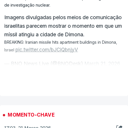
de investigação nuclear.
Imagens divulgadas pelos meios de comunicação
israelitas parecem mostrar o momento em que um
míssil atingiu a cidade de Dimona.
BREAKING: Iranian missile hits apartment buildings in Dimona,
pic.twitter.com/bJCiQbnjyV
Israel
— BNO News Live (@BNODesk)
March 21, 2026
A cidade de Dimona alberga o Centro de
VER MAIS
Investigação Nuclear Shimon Peres no Negev,
uma instalação de investigação nuclear que,
segundo a imprensa estrangeira, esteve envolvida
na produção de armas nucleares nas últimas
décadas.
MOMENTO-CHAVE
17:03, 21 Março 2026