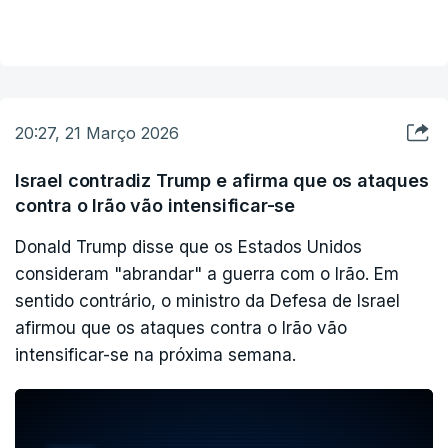
com uma avaliação inicial dos serviços de
VER MAIS
resgate, enquanto as imagens iniciais dos meios
de comunicação locais mostraram danos extensos
numa área residencial de Arad.
BREAKING: Iranian missile hits Arad, southern Israel; multiple
20:27, 21 Março 2026
pic.twitter.com/na6SrC0pYi
casualties
Israel contradiz Trump e afirma que os ataques
— Rapid Report (@RapidReport2025)
March 21,
contra o Irão vão intensificar-se
2026
Donald Trump disse que os Estados Unidos
consideram "abrandar" a guerra com o Irão. Em
sentido contrário, o ministro da Defesa de Israel
afirmou que os ataques contra o Irão vão
intensificar-se na próxima semana.