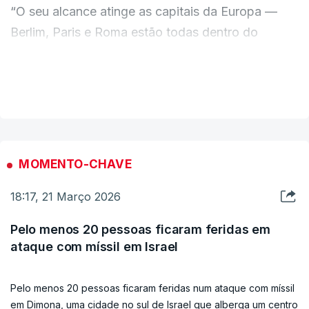
“O seu alcance atinge as capitais da Europa —
Berlim, Paris e Roma estão todas dentro do
alcance direto da ameaça”, alertou. Portugal,
Islândia e Irlanda são os únicos países da Europa
VER MAIS
que estão fora do alcance destes mísseis.
❗️The Iranian terrorist regime launched a long-range missile for
the first time since the start of Operation Roaring Lion that
could reach a distance of ~4,000 km.
MOMENTO-CHAVE
During Operation Rising Lion in June 2025, the IDF revealed
18:17, 21 Março 2026
that the Iranian regime has intentions to develop…
pic.twitter.com/iliERIu2hV
Pelo menos 20 pessoas ficaram feridas em
ataque com míssil em Israel
— Israel Defense Forces (@IDF)
March 21, 2026
Pelo menos 20 pessoas ficaram feridas num ataque com míssil
em Dimona, uma cidade no sul de Israel que alberga um centro