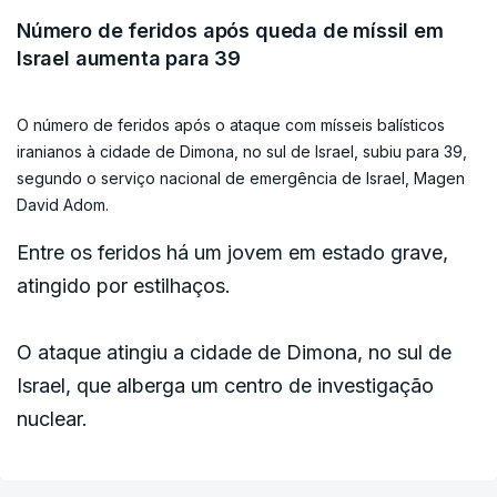
missiles array.
Número de feridos após queda de míssil em
Israel aumenta para 39
The ‘Malek-ashtar’ University facility was utilized by the Iranian
terror regime’s military industries and ballistic missiles array to
develop…
O número de feridos após o ataque com mísseis balísticos
iranianos à cidade de Dimona, no sul de Israel, subiu para 39,
— Israel Defense Forces (@IDF)
March 21, 2026
segundo o serviço nacional de emergência de Israel, Magen
David Adom.
"Esta universidade estava sob o controlo do
Entre os feridos há um jovem em estado grave,
Ministério da Defesa iraniano e está sujeita a
atingido por estilhaços.
sanções internacionais devido às suas atividades
e esforços, realizados ao longo dos anos, para
O ataque atingiu a cidade de Dimona, no sul de
fazer avançar o programa nuclear iraniano e
Israel, que alberga um centro de investigação
desenvolver mísseis balísticos", acrescentou o
nuclear.
exército.