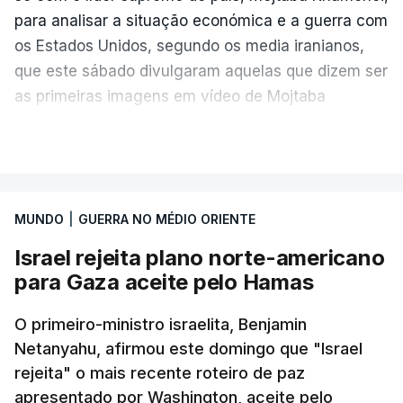
para analisar a situação económica e a guerra com
os Estados Unidos, segundo os media iranianos,
que este sábado divulgaram aquelas que dizem ser
as primeiras imagens em vídeo de Mojtaba
Khamenei desde o início da guerra.
VER MAIS
O vídeo de 12 segundos, sem aúdio, data ou local
de gravação, foi colocado pela agência de notícias
Mehr na rede social Telegram, como aquilo que
MUNDO
|
GUERRA NO MÉDIO ORIENTE
pode ser considerada uma resposta à imprensa
Israel rejeita plano norte-americano
israelita, que nos últimos tempos vem dando conta
para Gaza aceite pelo Hamas
de que o líder supremo iraniano estará em estado
crítico na sequência do bombardeamento que no
O primeiro-ministro israelita, Benjamin
último dia de fevereiro passado matou o pai, o
Netanyahu, afirmou este domingo que "Israel
ayatollah Ali Khamenei, e outros membros da
rejeita" o mais recente roteiro de paz
família.
apresentado por Washington, aceite pelo