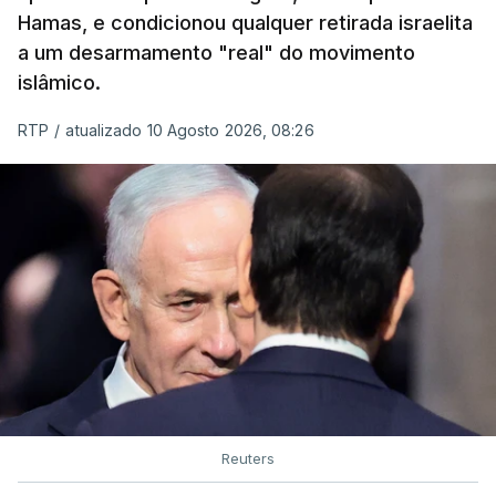
Hamas, e condicionou qualquer retirada israelita
As imagens mostram Mojtaba Khamenei no que
a um desarmamento "real" do movimento
será uma aula religiosa, mas sem qualquer
islâmico.
indicação adicional.
RTP
/
atualizado 10 Agosto 2026, 08:26
ERRO
100
ERROR ON HTML5 MEDIA ELEMENT
ESTE CONTEÚDO ESTÁ NESTE
MOMENTO INDISPONÍVEL
Ao mesmo tempo é também divulgada a realização
Reuters
de um encontro entre o presidente Masoud