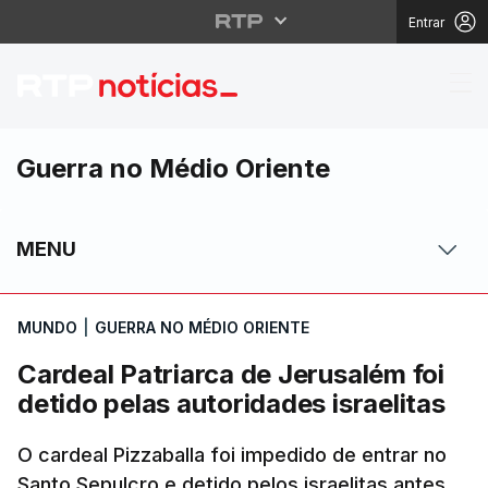
Entrar
Cardeal Patriarca de J
Guerra no Médio Oriente
MENU
MUNDO
|
GUERRA NO MÉDIO ORIENTE
Cardeal Patriarca de Jerusalém foi
detido pelas autoridades israelitas
O cardeal Pizzaballa foi impedido de entrar no
Santo Sepulcro e detido pelos israelitas antes