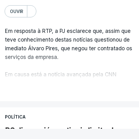
OUVIR
Em resposta à RTP, a PJ esclarece que, assim que
teve conhecimento destas notícias questionou de
imediato Álvaro Pires, que negou ter contratado os
serviços da empresa.
Em causa está a notícia avançada pela CNN
Portugal de que o diretor financeiro também tinha
VER MAIS
recorrido à Construbarcelos, tal como Luís Neves.
A Judiciária adianta ainda que não ordenou a
POLÍTICA
abertura de qualquer processo disciplinar, por não
ter qualquer elemento que indicie a realização
PS diz que já se atingiu limite do
dessas obras.
admissível. As reações à polémica