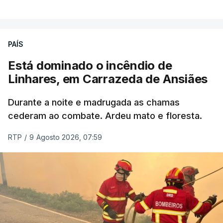
ERRO
100
PAÍS
ERROR ON HTML5 MEDIA ELEMENT
Está dominado o incêndio de
Linhares, em Carrazeda de Ansiães
ESTE CONTEÚDO ESTÁ NESTE
MOMENTO INDISPONÍVEL
Durante a noite e madrugada as chamas
cederam ao combate. Ardeu mato e floresta.
RTP
/
9 Agosto 2026, 07:59