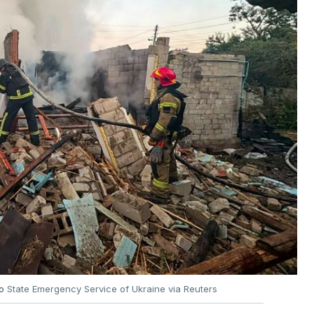
no
State Emergency Service of Ukraine via Reuters