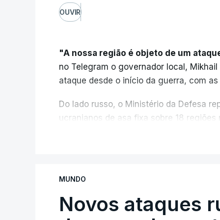
OUVIR
"A nossa região é objeto de um ataqu
no Telegram o governador local, Mikhail
ataque desde o início da guerra, com as
Do lado russo, o Ministério da Defesa 
ucranianos de asa fixa sobre 18 regiões
mares Negro e de Azov.
V
O ataque ucraniano desta noite supero
de maio, 555 a 18 de junho e 389 a 25
MUNDO
mortos nem feridos em consequência 
Novos ataques r
"Ardeu uma casa particular, em vários ed