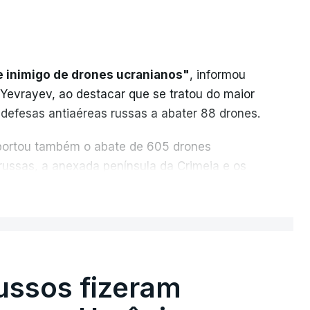
e inimigo de drones ucranianos"
, informou
 Yevrayev, ao destacar que se tratou do maior
 defesas antiaéreas russas a abater 88 drones.
reportou também o abate de 605 drones
 russas, a anexada península da Crimeia e os
ER MAIS
u os recordes anteriores: 556 drones a 17
 de março. Segundo Yevrayev, não houve
do ataque massivo contra Yaroslavl.
ussos fizeram
ifícios as janelas sofreram danos, vários