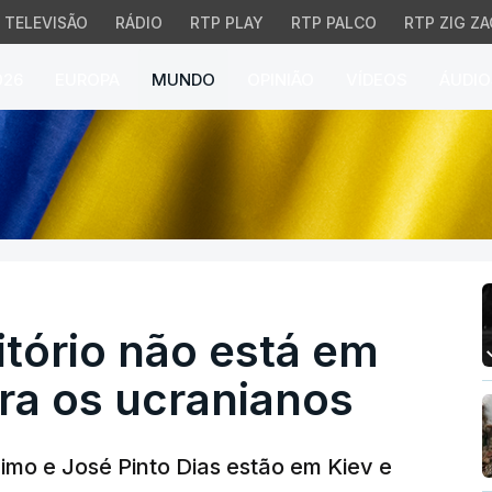
TELEVISÃO
RÁDIO
RTP PLAY
RTP PALCO
RTP ZIG ZA
026
EUROPA
MUNDO
OPINIÃO
VÍDEOS
ÁUDIO
ório não está em cima 
itório não está em
ra os ucranianos
imo e José Pinto Dias estão em Kiev e