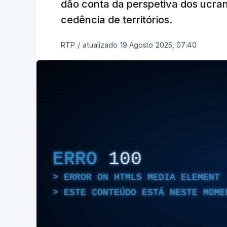
dão conta da perspetiva dos ucra
cedência de territórios.
RTP
/
atualizado 19 Agosto 2025, 07:40
ERRO
100
ERROR ON HTML5 MEDIA ELEMENT
ESTE CONTEÚDO ESTÁ NESTE MOME