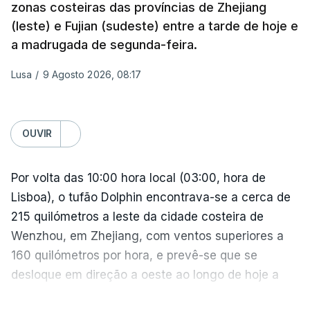
declare formalmente a rejeição de Israel à
zonas costeiras das províncias de Zhejiang
aplicação do plano anunciado no final de julho pelo
(leste) e Fujian (sudeste) entre a tarde de hoje e
Presidente dos Estados Unidos, Donald Trump, e
a madrugada de segunda-feira.
aprovado pelo Hamas, segundo o qual a milícia
Lusa
/
9 Agosto 2026, 08:17
palestiniana se comprometia a desarmar-se se as
tropas israelitas abandonassem a Faixa.
Na reunião, o ministro ultranacionalista da
OUVIR
Segurança Nacional, Itamar Ben-Gvir, confrontou
Netanyahu e apelou à manutenção diária de
Por volta das 10:00 hora local (03:00, hora de
ataques seletivos em Gaza, ao que o primeiro-
Lisboa), o tufão Dolphin encontrava-se a cerca de
ministro respondeu que "nos próximos 90 dias,
215 quilómetros a leste da cidade costeira de
nada será tático".
Wenzhou, em Zhejiang, com ventos superiores a
160 quilómetros por hora, e prevê-se que se
Depois de meses de ataques mortíferos quase
desloque em direção a oeste ao longo de hoje a
diários, o Exército israelita não bombardeia a Faixa
uma velocidade entre 20 e 25 quilómetros por
de Gaza desde a noite de segunda-feira, o mesmo
VER MAIS