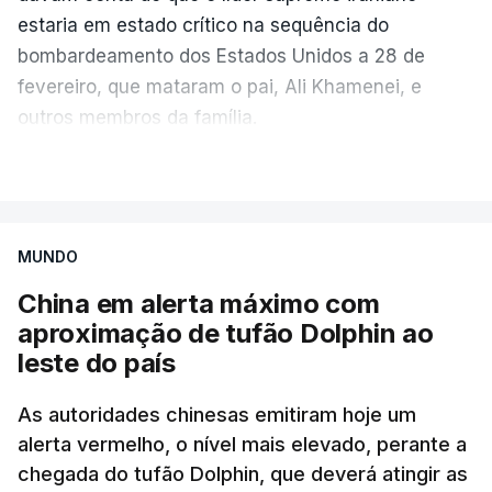
estaria em estado crítico na sequência do
meios de comunicação social do país.
bombardeamento dos Estados Unidos a 28 de
"É evidente que o Hamas está a tentar passar-nos
fevereiro, que mataram o pai, Ali Khamenei, e
a responsabilidade", acrescentou Mizrahi-Rozen.
outros membros da família.
VER MAIS
Por seu lado, David Zini, chefe do Shin Bet -- o
serviço de segurança interna israelita --, advertiu o
gabinete de que o acordo do Hamas sobre o roteiro
para Gaza é uma "emboscada estratégica",
MUNDO
destinada a ganhar tempo e a garantir que Israel
China em alerta máximo com
não volte a operar em Gaza antes das eleições,
aproximação de tufão Dolphin ao
previstas para o outono.
leste do país
Vários ministros, entre os quais Bezalel Smotrich,
As autoridades chinesas emitiram hoje um
Orit Strock, Avi Dichter e Zeev Elkin, todos de
alerta vermelho, o nível mais elevado, perante a
extrema-direita, pressionaram Netanyahu para que
chegada do tufão Dolphin, que deverá atingir as