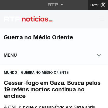
Entrar
Cessar-fogo em Gaza. 
Guerra no Médio Oriente
MENU
MUNDO
|
GUERRA NO MÉDIO ORIENTE
Cessar-fogo em Gaza. Busca pelos
19 reféns mortos continua no
enclace
A ONU diz que o cessar-fogo em Gaza abriu