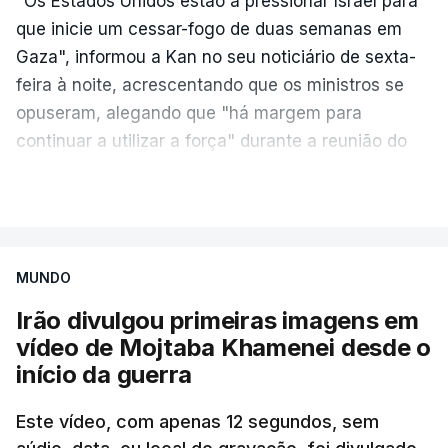
"Os Estados Unidos estão a pressionar Israel para
que inicie um cessar-fogo de duas semanas em
Gaza", informou a Kan no seu noticiário de sexta-
feira à noite, acrescentando que os ministros se
opuseram, alegando que "há margem para
continuar a utilizar a força" durante a reunião do
Gabinete de Segurança de quinta-feira.
VER MAIS
A ideia de uma trégua tem a ver com a
necessidade de travar os ataques com vista à
aplicação do plano de desarmamento do Hamas.
MUNDO
Irão divulgou primeiras imagens em
Além disso, o correspondente do canal de
vídeo de Mojtaba Khamenei desde o
televisão israelita i24News, que também teve
início da guerra
acesso às deliberações do Gabinete, recordou na
sexta-feira que, após a reunião, ficou por decidir a
Este vídeo, com apenas 12 segundos, sem
autorização formal de Israel para a entrada em