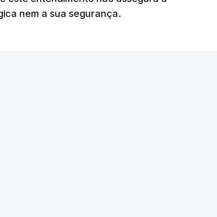
égica nem a sua segurança.
litar
para uma futura Força Internacional de
ra 5.000 militares.
o Conselho de Segurança da ONU aprovou o
nal de Estabilização para Gaza, sendo ainda
tribuir com o envio de tropas ou quando poderá
edispôs a contribuir com um contingente e
amento o envio de militares, em caso de
e-americano anunciou um acordo com o Hamas
ia do desarmamento. Em resposta, Israel