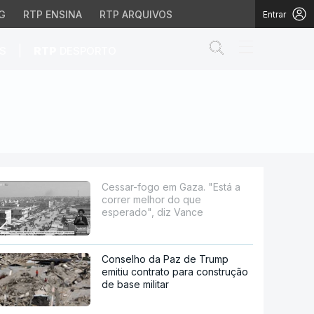
G
RTP ENSINA
RTP ARQUIVOS
Entrar
Abrir campo de
|
S
RTP
DESPORTO
or do que esperado", d
Cessar-fogo em Gaza. "Está a
correr melhor do que
esperado", diz Vance
Conselho da Paz de Trump
emitiu contrato para construção
de base militar