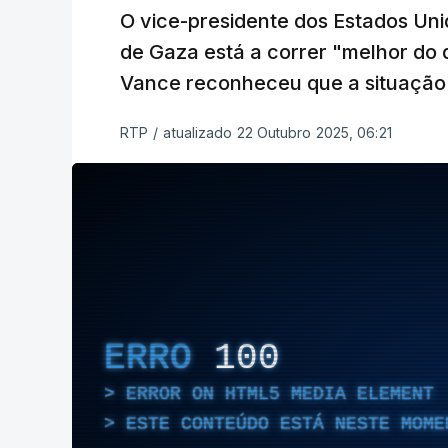
O vice-presidente dos Estados Unid
de Gaza está a correr "melhor do q
Vance reconheceu que a situação é 
RTP
/
atualizado 22 Outubro 2025, 06:21
ERRO
100
ERROR ON HTML5 MEDIA ELEMENT
ESTE CONTEÚDO ESTÁ NESTE MOME