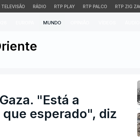
TELEVISÃO
RÁDIO
RTP PLAY
RTP PALCO
RTP ZIG ZA
026
EUROPA
MUNDO
OPINIÃO
VÍDEOS
ÁUDIO
a. "Está a correr melh
riente
Gaza. "Está a
 que esperado", diz