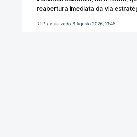
funcionário.
reabertura imediata da via estrat
Inicialmente, os
planos para esta base mi
RTP
/
atualizado 6 Agosto 2026, 13:46
Estabilização previam uma capacidade pa
Em novembro de 2025, uma resolução d
estabelecimento de uma Força Internacio
incerto, a esta altura, quem poderá con
ser efetivamente mobilizada.
Marrocos foi um dos países que se pr
hoje mesmo, o Uganda aprovou no Parl
necessidade.
Na semana passada, o presidente nort
em que o grupo concordou em seguir a v