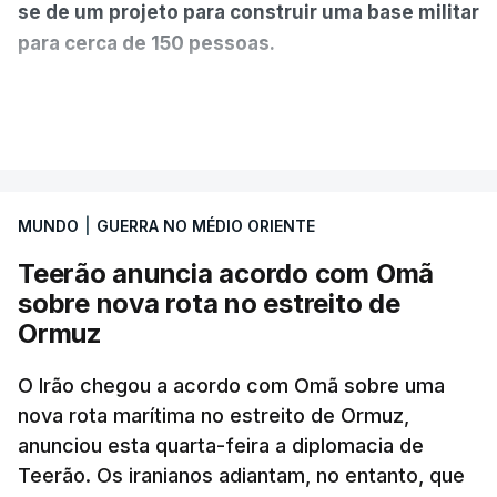
se de um projeto para construir uma base militar
para cerca de 150 pessoas.
Segundo o diário britânico
The Guardian
, este
VER MAIS
posto avançado deverá abrigar tropas
marroquinas. O contrato foi concedido à Arkel
International, uma empresa com sede no Louisiana
MUNDO
|
GUERRA NO MÉDIO ORIENTE
que já colaborou com a Administração norte-
americana em projetos no Médio Oriente,
Teerão anuncia acordo com Omã
nomeadamente no Iraque.
sobre nova rota no estreito de
Ormuz
Com uma área muito reduzida,
esta pequena base
militar deverá ficar nos 60 por cento de
O Irão chegou a acordo com Omã sobre uma
nova rota marítima no estreito de Ormuz,
território de Gaza que Israel controla e a cerca
anunciou esta quarta-feira a diplomacia de
de 1,5 quilómetros da fronteira com Israel.
Teerão. Os iranianos adiantam, no entanto, que
Permite, desta forma, uma extração rápida em