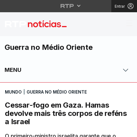
Entrar
Cessar-fogo em Gaza. 
Guerra no Médio Oriente
MENU
MUNDO
|
GUERRA NO MÉDIO ORIENTE
Cessar-fogo em Gaza. Hamas
devolve mais três corpos de reféns
a Israel
O primeiro-ministro israelita garante que o