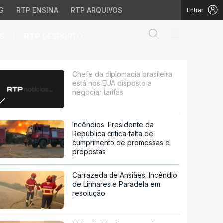
G
RTP ENSINA
RTP ARQUIVOS
Entrar
Abrir campo de
|
S
RTP
DESPORTO
A disposto a negociar t
Chefe da diplomacia brasileira
está nos EUA disposto a
negociar tarifas
Incêndios. Presidente da
República critica falta de
cumprimento de promessas e
propostas
Carrazeda de Ansiães. Incêndio
de Linhares e Paradela em
resolução