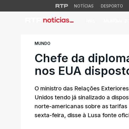
NOTÍCIAS
DESPORTO
PAÍS
MUNDIAL 2
Chefe da diplomaci
MUNDO
Chefe da diploma
nos EUA disposto
O ministro das Relações Exteriores
Unidos tendo já sinalizado a disp
norte-americanas sobre as tarifa
sexta-feira, disse à Lusa fonte ofici