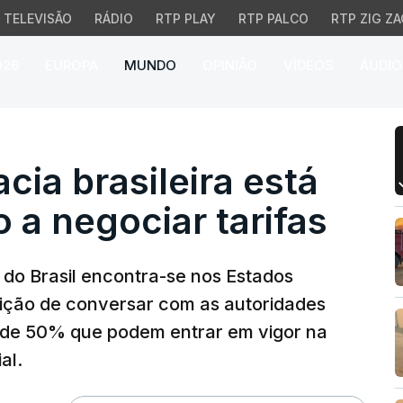
TELEVISÃO
RÁDIO
RTP PLAY
RTP PALCO
RTP ZIG ZA
026
EUROPA
MUNDO
OPINIÃO
VÍDEOS
ÁUDIO
a brasileira está nos EU
cia brasileira está
 a negociar tarifas
 do Brasil encontra-se nos Estados
osição de conversar com as autoridades
s de 50% que podem entrar em vigor na
al.