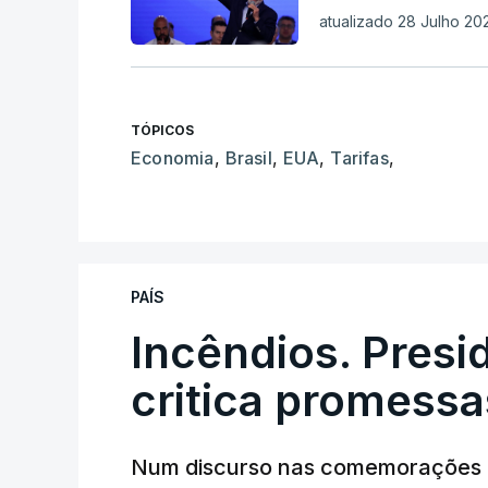
atualizado 28 Julho 202
TÓPICOS
Economia
,
Brasil
,
EUA
,
Tarifas
,
PAÍS
Incêndios. Presi
critica promessa
Num discurso nas comemorações d