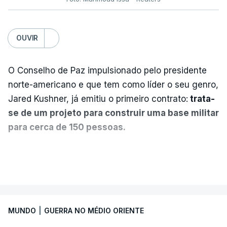
OUVIR
O Conselho de Paz impulsionado pelo presidente
norte-americano e que tem como líder o seu genro,
Jared Kushner, já emitiu o primeiro contrato:
trata-
se de um projeto para construir uma base militar
para cerca de 150 pessoas.
Segundo o diário britânico
The Guardian
, este
VER MAIS
posto avançado deverá abrigar tropas
marroquinas. O contrato foi concedido à Arkel
International, uma empresa com sede no Louisiana
MUNDO
|
GUERRA NO MÉDIO ORIENTE
que já colaborou com a Administração norte-
americana em projetos no Médio Oriente,