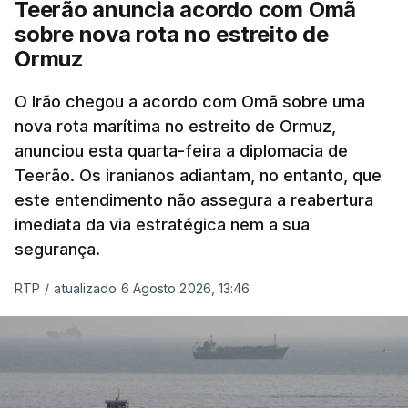
Teerão anuncia acordo com Omã
nomeadamente no Iraque.
sobre nova rota no estreito de
Ormuz
Com uma área muito reduzida,
esta pequena base
militar deverá ficar nos 60 por cento de
O Irão chegou a acordo com Omã sobre uma
nova rota marítima no estreito de Ormuz,
território de Gaza que Israel controla e a cerca
anunciou esta quarta-feira a diplomacia de
de 1,5 quilómetros da fronteira com Israel.
Teerão. Os iranianos adiantam, no entanto, que
Permite, desta forma, uma extração rápida em
este entendimento não assegura a reabertura
caso de ataque.
imediata da via estratégica nem a sua
segurança.
Segundo um funcionário do Conselho de Paz, a
organização está na “fase final de preparação de
RTP
/
atualizado 6 Agosto 2026, 13:46
vários contratos” e que um deles “diz respeito às
instalações de apoio à Força Internacional de
Estabilização”.
“Este contrato será um dos muitos essenciais para