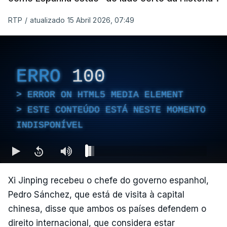
RTP
/
atualizado 15 Abril 2026, 07:49
ERRO
100
ERROR ON HTML5 MEDIA ELEMENT
ESTE CONTEÚDO ESTÁ NESTE MOMENTO
INDISPONÍVEL
Xi Jinping recebeu o chefe do governo espanhol,
Pedro Sánchez, que está de visita à capital
chinesa, disse que ambos os países defendem o
direito internacional, que considera estar