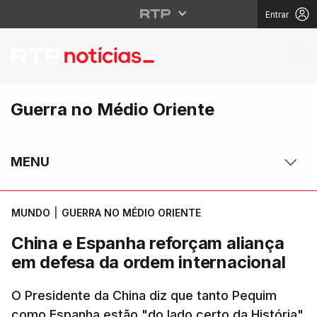
Entrar
China e Espanha refor
Guerra no Médio Oriente
MENU
MUNDO
|
GUERRA NO MÉDIO ORIENTE
China e Espanha reforçam aliança
em defesa da ordem internacional
O Presidente da China diz que tanto Pequim
como Espanha estão "do lado certo da História".