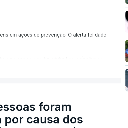
ns em ações de prevenção. O alerta foi dado
de casa por causa dos violentos incêndios no
ER MAIS
pessoas foram
a por causa dos