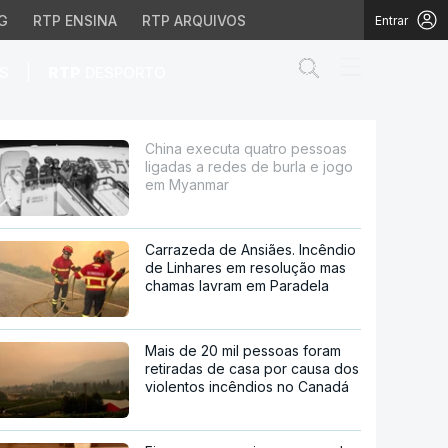
G
RTP ENSINA
RTP ARQUIVOS
Entrar
Abrir campo de
|
S
RTP
DESPORTO
redes de burla e jogo e
China executa quatro pessoas
ligadas a redes de burla e jogo
em Myanmar
Carrazeda de Ansiães. Incêndio
de Linhares em resolução mas
chamas lavram em Paradela
Mais de 20 mil pessoas foram
retiradas de casa por causa dos
violentos incêndios no Canadá