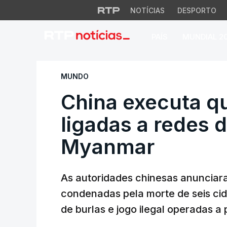
NOTÍCIAS
DESPORTO
PAÍS
MUNDIAL 2
China executa qua
MUNDO
China executa q
ligadas a redes 
Myanmar
As autoridades chinesas anunciar
condenadas pela morte de seis ci
de burlas e jogo ilegal operadas a