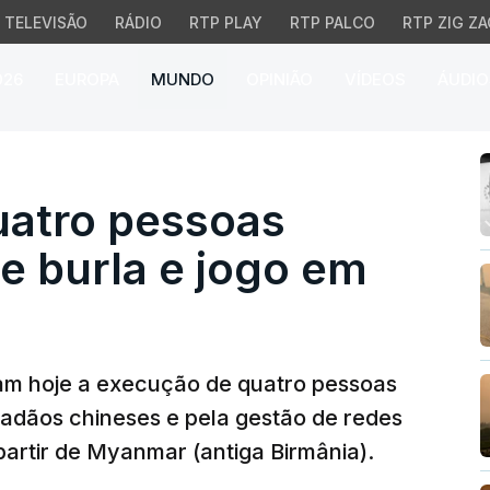
TELEVISÃO
RÁDIO
RTP PLAY
RTP PALCO
RTP ZIG ZA
026
EUROPA
MUNDO
OPINIÃO
VÍDEOS
ÁUDIO
tro pessoas ligadas a 
uatro pessoas
de burla e jogo em
am hoje a execução de quatro pessoas
dadãos chineses e pela gestão de redes
 partir de Myanmar (antiga Birmânia).