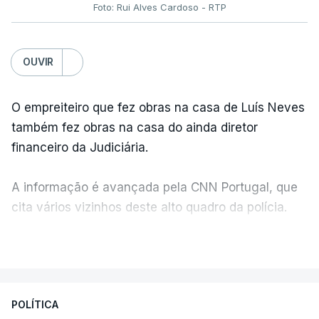
Foto: Rui Alves Cardoso - RTP
OUVIR
O empreiteiro que fez obras na casa de Luís Neves
também fez obras na casa do ainda diretor
financeiro da Judiciária.
A informação é avançada pela CNN Portugal, que
cita vários vizinhos deste alto quadro da polícia.
VER MAIS
Foi o diretor financeiro, Álvaro Pires, que assumiu a
responsabilidade de sugerir as instalações da
Construbarcelos para acolher um atrelado
POLÍTICA
apreendido numa operação de droga.