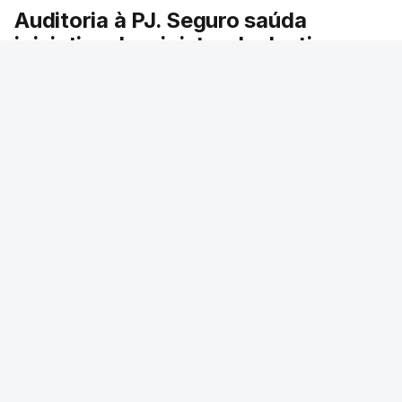
Auditoria à PJ. Seguro saúda
iniciativa da ministra da Justiça
O presidente da República saudou a auditoria
aberta pela ministra da Justiça à Polícia
Judiciária e pediu rapidez no apuramento de
resultados. António José Seguro avisou que
cabe a todos os que ocupam cargos públicos
defenderem as instituições democráticas.
RTP
/
6 Agosto 2026, 20:23
ERRO
100
ERROR ON HTML5 MEDIA ELEMENT