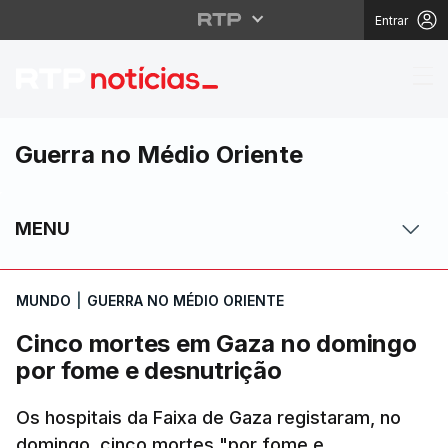
Entrar
Cinco mortes em Gaza
Guerra no Médio Oriente
MENU
MUNDO
|
GUERRA NO MÉDIO ORIENTE
Cinco mortes em Gaza no domingo
por fome e desnutrição
Os hospitais da Faixa de Gaza registaram, no
domingo, cinco mortes "por fome e