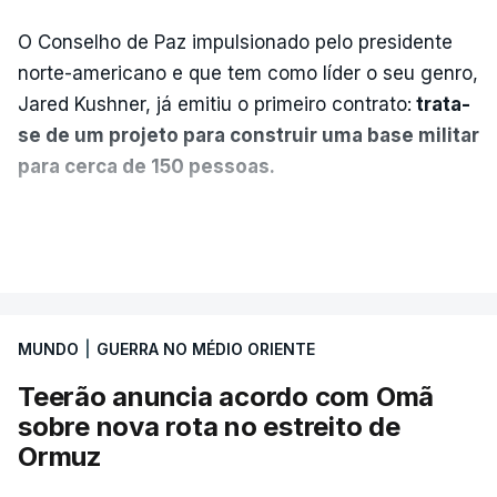
O Conselho de Paz impulsionado pelo presidente
norte-americano e que tem como líder o seu genro,
Jared Kushner, já emitiu o primeiro contrato:
trata-
se de um projeto para construir uma base militar
para cerca de 150 pessoas.
Segundo o diário britânico
The Guardian
, este
VER MAIS
posto avançado deverá abrigar tropas
marroquinas. O contrato foi concedido à Arkel
International, uma empresa com sede no Louisiana
MUNDO
|
GUERRA NO MÉDIO ORIENTE
que já colaborou com a Administração norte-
americana em projetos no Médio Oriente,
Teerão anuncia acordo com Omã
nomeadamente no Iraque.
sobre nova rota no estreito de
Ormuz
Com uma área muito reduzida,
esta pequena base