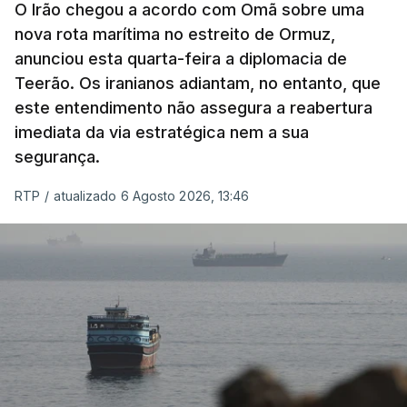
militar deverá ficar nos 60 por cento de
O Irão chegou a acordo com Omã sobre uma
nova rota marítima no estreito de Ormuz,
território de Gaza que Israel controla e a cerca
anunciou esta quarta-feira a diplomacia de
de 1,5 quilómetros da fronteira com Israel.
Teerão. Os iranianos adiantam, no entanto, que
Permite, desta forma, uma extração rápida em
este entendimento não assegura a reabertura
caso de ataque.
imediata da via estratégica nem a sua
segurança.
Segundo um funcionário do Conselho de Paz, a
organização está na “fase final de preparação de
RTP
/
atualizado 6 Agosto 2026, 13:46
vários contratos” e que um deles “diz respeito às
instalações de apoio à Força Internacional de
Estabilização”.
“Este contrato será um dos muitos essenciais para
o futuro de Gaza”, acrescenta este funcionário.
Inicialmente, os
planos para esta base militar
para