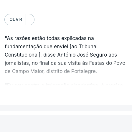
OUVIR
"As razões estão todas explicadas na
fundamentação que enviei [ao Tribunal
Constitucional], disse António José Seguro aos
jornalistas, no final da sua visita às Festas do Povo
de Campo Maior, distrito de Portalegre.
"Eu sou contra a imigração clandestina, é preciso
combater ferozmente a imigração ilegal,
VER MAIS
precisamos de regular a nossa imigração e
precisamos de defender as nossas fronteiras e
nada disto é incompatível com tratarmos com
PAÍS
dignidade as pessoas, designadamente menores e