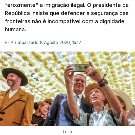
ferozmente" a imigração ilegal. O presidente da
A ação de prevenção visa a deteção em alto mar
República insiste que defender a segurança das
de embarcações de alta velocidade (EAV) que
fronteiras não é incompatível com a dignidade
humana.
utilizam a costa nacional para o tráfico de droga.
RTP
/
atualizado 8 Agosto 2026, 15:17
c/ Lusa
Lusa