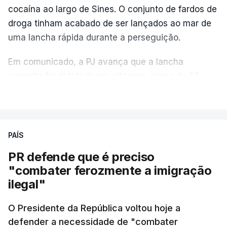
cocaína ao largo de Sines. O conjunto de fardos de
droga tinham acabado de ser lançados ao mar de
uma lancha rápida durante a perseguição.
Em comunicado, a PJ avança que a lancha
suspeita foi detetada em alto mar, cerca de 60
milhas náuticas ao largo de Sines.
VER MAIS
A apreensão aconteceu na tarde desta sexta-feira,
desencadeando uma ação de prevenção
PAÍS
desencadeada pela Polícia Judiciária, em
PR defende que é preciso
articulação com a Marinha, a Autoridade Marítima
"combater ferozmente a imigração
Nacional e a Força Aérea.
ilegal"
O ano de 2026 tem sido um ano de recordes: foi
O Presidente da República voltou hoje a
apreendida mais cocaína até ao momento de que
defender a necessidade de "combater
em todo o ano de 2025.