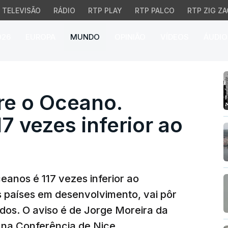
TELEVISÃO
RÁDIO
RTP PLAY
RTP PALCO
RTP ZIG ZA
026
EUROPA
MUNDO
OPINIÃO
VÍDEOS
ÁUDIO
o Oceano. Investimento 
re o Oceano.
7 vezes inferior ao
eanos é 117 vezes inferior ao
 países em desenvolvimento, vai pôr
dos. O aviso é de Jorge Moreira da
 na Conferência de Nice.