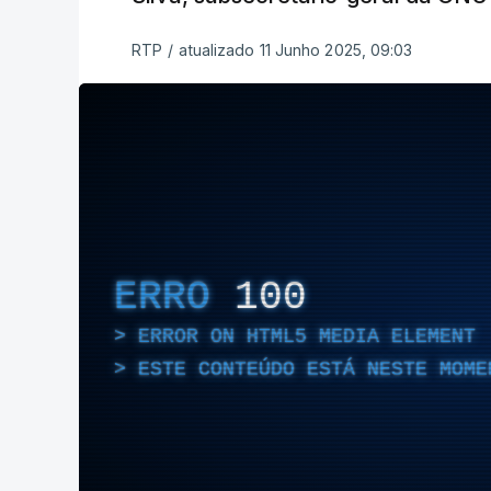
RTP
/
atualizado 11 Junho 2025, 09:03
ERRO
100
ERROR ON HTML5 MEDIA ELEMENT
ESTE CONTEÚDO ESTÁ NESTE MOME