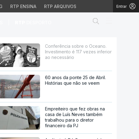
G
RTP ENSINA
RTP ARQUIVOS
Entrar
Abrir campo de
|
S
RTP
DESPORTO
é 117 vezes inferior ao
Conferência sobre o Oceano.
Investimento é 117 vezes inferior
ao necessário
60 anos da ponte 25 de Abril.
Histórias que não se veem
Empreiteiro que fez obras na
casa de Luís Neves também
trabalhou para o diretor
financeiro da PJ