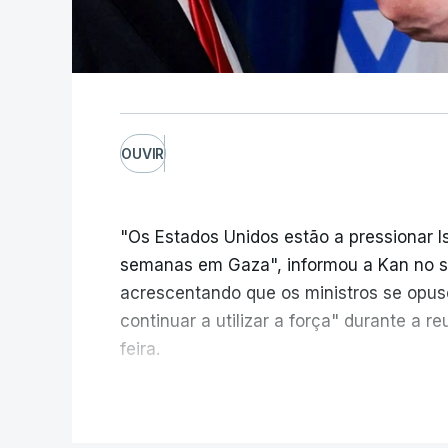
OUVIR
"Os Estados Unidos estão a pressionar I
semanas em Gaza", informou a Kan no seu
acrescentando que os ministros se opu
continuar a utilizar a força" durante a 
feira.
A ideia de uma trégua tem a ver com a 
V
aplicação do plano de desarmamento d