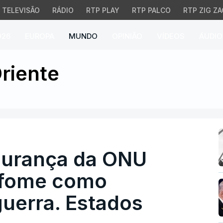
TELEVISÃO
RÁDIO
RTP PLAY
RTP PALCO
RTP ZIG ZA
026
EUROPA
MUNDO
OPINIÃO
VÍDEOS
ÁUDIO
ança da ONU condena u
riente
gurança da ONU
 fome como
uerra. Estados