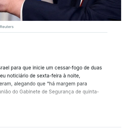
Reuters
srael para que inicie um cessar-fogo de duas
 noticiário de sexta-feira à noite,
seram, alegando que "há margem para
reunião do Gabinete de Segurança de quinta-
necessidade de travar os ataques com vista à
ER MAIS
o Hamas.