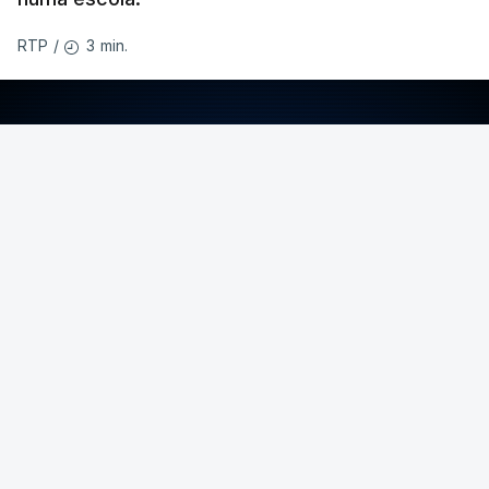
3 min.
RTP
/
ERRO
100
ERROR ON HTML5 MEDIA ELEMENT
ESTE CONTEÚDO ESTÁ NESTE MOMENTO
INDISPONÍVEL
O temporal provocou também uma derrocada e
várias inundações.
Hoje há aviso laranja para as ilhas dos grupos