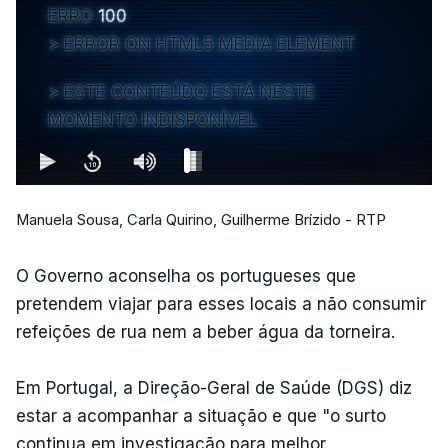
ERRO
100
ERROR ON HTML5 MEDIA ELEMENT
ESTE CONTEÚDO ESTÁ NESTE
MOMENTO INDISPONÍVEL
Manuela Sousa, Carla Quirino, Guilherme Brízido - RTP
O Governo aconselha os portugueses que
pretendem viajar para esses locais a não consumir
refeições de rua nem a beber água da torneira.
Em Portugal, a Direção-Geral de Saúde (DGS) diz
estar a acompanhar a situação e que "o surto
continua em investigação para melhor