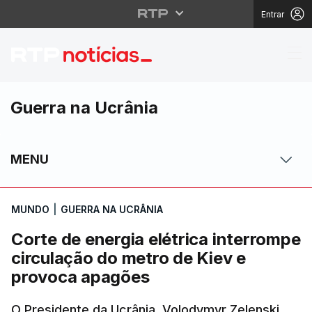
Entrar
Corte de energia elétr
Guerra na Ucrânia
MENU
MUNDO
|
GUERRA NA UCRÂNIA
Corte de energia elétrica interrompe
circulação do metro de Kiev e
provoca apagões
O Presidente da Ucrânia, Volodymyr Zelenski,