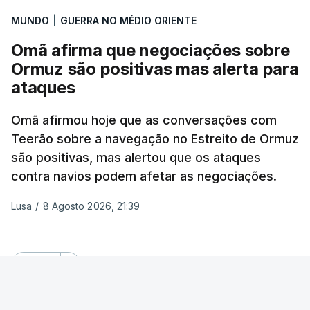
imóvel, fazendo um número crescente de vítimas
MUNDO
|
GUERRA NO MÉDIO ORIENTE
civis.
Omã afirma que negociações sobre
Ormuz são positivas mas alerta para
Na quarta-feira, pelo menos 17 pessoas tinham
ataques
sido mortas em ataques noturnos russos sobre
Kiev e a sua região.
Omã afirmou hoje que as conversações com
Teerão sobre a navegação no Estreito de Ormuz
Nesse dia a defesa antiaérea ucraniana não
são positivas, mas alertou que os ataques
conseguiu abater nenhum míssil russo, algo que o
contra navios podem afetar as negociações.
Presidente ucraniano, Volodymyr Zelensky, atribuiu
à falta de mísseis intercetores Patriot.
Lusa
/
8 Agosto 2026, 21:39
O Presidente ucraniano, que tem realizado
múltiplas viagens ao estrangeiro para consolidar o
OUVIR
apoio internacional ao seu país, chegou na sexta-
feira à noite à Sérvia para a sua primeira visita a
"Omã afirma que as negociações em curso
este aliado tradicional de Moscovo desde a