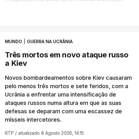
pelos senadores com o objetivo de ajudar a
VER MAIS
Ucrânia a travar as receitas energéticas russas.
Entre essas sanções está a proibição de visto a
MUNDO
|
GUERRA NA UCRÂNIA
Vladimir Putin e aos principais comandantes
militares e ainda a aplicação de tarifas até 500%
Três mortos em novo ataque russo
sobre as exportações russas.
a Kiev
Novos bombardeamentos sobre Kiev causaram
pelo menos três mortos e sete feridos, com a
ERRO
100
Ucrânia a enfrentar uma intensificação de
ERROR ON HTML5 MEDIA ELEMENT
ataques russos numa altura em que as suas
defesas se deparam com uma escassez de
ESTE CONTEÚDO ESTÁ NESTE
mísseis intercetores.
MOMENTO INDISPONÍVEL
RTP
/
atualizado 8 Agosto 2026, 14:15