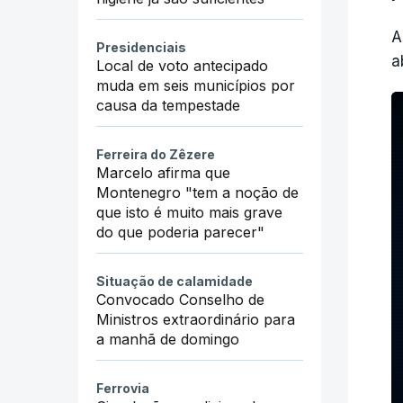
t
A
Presidenciais
c
a
Local de voto antecipado
muda em seis municípios por
L
causa da tempestade
r
Ferreira do Zêzere
O
Marcelo afirma que
Montenegro "tem a noção de
d
que isto é muito mais grave
do que poderia parecer"
A
Situação de calamidade
Convocado Conselho de
Ministros extraordinário para
a manhã de domingo
Ferrovia