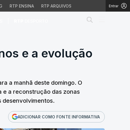
G
RTP ENSINA
RTP ARQUIVOS
Entrar
Abrir campo de
|
S
RTP
DESPORTO
nos e a evolução do es
nos e a evolução
para a manhã deste domingo. O
a e a reconstrução das zonas
os desenvolvimentos.
ADICIONAR COMO FONTE INFORMATIVA