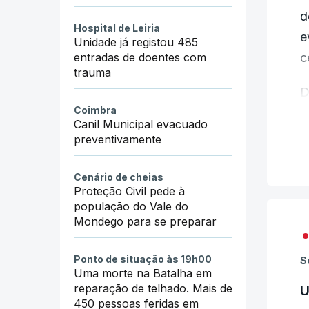
d
Hospital de Leiria
e
Unidade já registou 485
entradas de doentes com
c
trauma
D
Coimbra
Canil Municipal evacuado
N
preventivamente
d
Cenário de cheias
S
Proteção Civil pede à
e
população do Vale do
Mondego para se preparar
N
g
Ponto de situação às 19h00
S
Uma morte na Batalha em
reparação de telhado. Mais de
U
A
450 pessoas feridas em