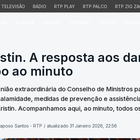
TELEVISÃO
RÁDIO
RTP PLAY
RTP PALCO
RTP ZIG ZA
026
EUROPA
MUNDO
OPINIÃO
VÍDEOS
ÁUDIO
tin. A resposta aos da
stin. A resposta aos da
po ao minuto
nião extraordinária do Conselho de Ministros 
calamidade, medidas de prevenção e assistênci
 Kristin. Acompanhamos aqui, ao minuto, todos 
Raposo Santos - RTP
/
atualizado 31 Janeiro 2026, 22:56