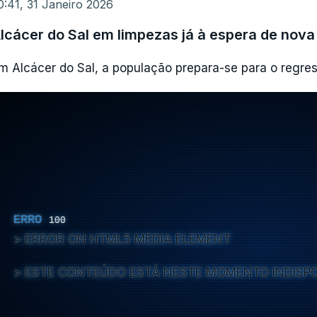
0:41, 31 Janeiro 2026
lcácer do Sal em limpezas já à espera de nova
m Alcácer do Sal, a população prepara-se para o regre
ERRO
100
ERROR ON HTML5 MEDIA ELEMENT
ESTE CONTEÚDO ESTÁ NESTE MOMENTO INDISP