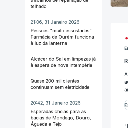
telhado
21:06, 31 Janeiro 2026
Pessoas "muito assustadas".
Farmácia de Ourém funciona
à luz da lanterna
E
Alcácer do Sal em limpezas já
R
à espera de nova intempérie
A
Quase 200 mil clientes
a
continuam sem eletricidade
a
20:42, 31 Janeiro 2026
O
Esperadas cheias para as
bacias de Mondego, Douro,
Águeda e Tejo
"