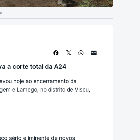
sa
a a corte total da A24
levou hoje ao encerramento da
igem e Lamego, no distrito de Viseu,
isco sério e iminente de novos