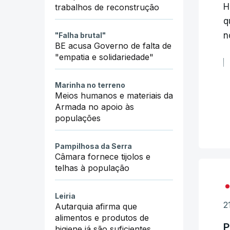
m
H
trabalhos de reconstrução
q
"
n
"Falha brutal"
"
BE acusa Governo de falta de
"empatia e solidariedade"
s
A
Marinha no terreno
Meios humanos e materiais da
a
F
Armada no apoio às
l
populações
e
A
Pampilhosa da Serra
Câmara fornece tijolos e
d
telhas à população
d
c
Leiria
e
2
Autarquia afirma que
alimentos e produtos de
P
Q
higiene já são suficientes