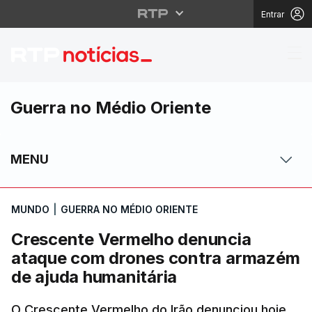
Entrar
Crescente Vermelho d
Guerra no Médio Oriente
MENU
MUNDO
|
GUERRA NO MÉDIO ORIENTE
Crescente Vermelho denuncia
ataque com drones contra armazém
de ajuda humanitária
O Crescente Vermelho do Irão denunciou hoje