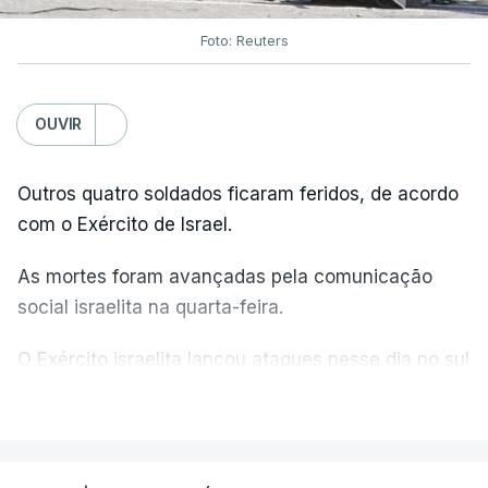
Foto: Reuters
OUVIR
Outros quatro soldados ficaram feridos, de acordo
com o Exército de Israel.
As mortes foram avançadas pela comunicação
social israelita na quarta-feira.
O Exército israelita lançou ataques nesse dia no sul
do Líbano em resposta ao que descreveu como
VER MAIS
uma violação do cessar-fogo por parte do
Hezbollah e emitiu um apelo aos residentes da
aldeia de Mansouri para que fugissem - o primeiro