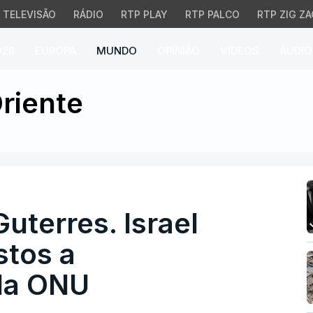
TELEVISÃO
RÁDIO
RTP PLAY
RTP PALCO
RTP ZIG ZA
026
EUROPA
MUNDO
OPINIÃO
VÍDEOS
ÁUDIO
erres. Israel está a re
riente
uterres. Israel
stos a
da ONU