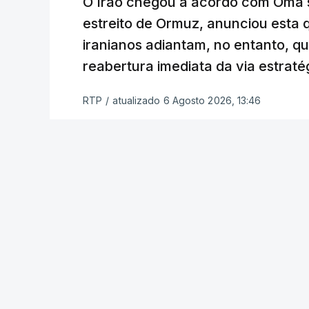
O Irão chegou a acordo com Omã 
estreito de Ormuz, anunciou esta q
“Este contrato será um dos muitos essen
iranianos adiantam, no entanto, q
funcionário.
reabertura imediata da via estrat
Inicialmente, os
planos para esta base mi
RTP
/
atualizado 6 Agosto 2026, 13:46
Estabilização previam uma capacidade pa
Em novembro de 2025, uma resolução d
estabelecimento de uma Força Internacio
incerto, a esta altura, quem poderá con
ser efetivamente mobilizada.
Marrocos foi um dos países que se pr
hoje mesmo, o Uganda aprovou no Parl
necessidade.