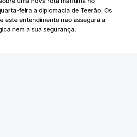
sobre uma nova rota marítima no
uarta-feira a diplomacia de Teerão. Os
ciais para o futuro de Gaza”, acrescenta este
ue este entendimento não assegura a
égica nem a sua segurança.
litar
para uma futura Força Internacional de
ra 5.000 militares.
o Conselho de Segurança da ONU aprovou o
nal de Estabilização para Gaza, sendo ainda
tribuir com o envio de tropas ou quando poderá
edispôs a contribuir com um contingente e
amento o envio de militares, em caso de