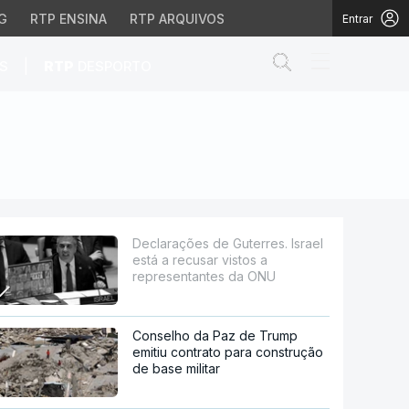
G
RTP ENSINA
RTP ARQUIVOS
Entrar
Abrir campo de
|
S
RTP
DESPORTO
cusar vistos a represen
Declarações de Guterres. Israel
está a recusar vistos a
representantes da ONU
Conselho da Paz de Trump
emitiu contrato para construção
de base militar