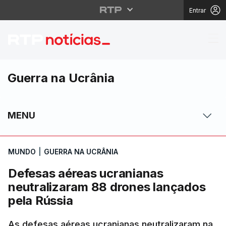
Entrar
Defesas aéreas ucrani
Guerra na Ucrânia
MENU
MUNDO
|
GUERRA NA UCRÂNIA
Defesas aéreas ucranianas
neutralizaram 88 drones lançados
pela Rússia
As defesas aéreas ucranianas neutralizaram na