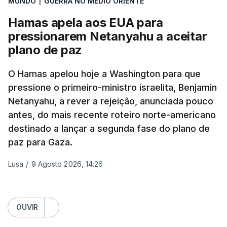
MUNDO
|
GUERRA NO MÉDIO ORIENTE
Na periferia nordeste de Kiev, os ataques russos
Hamas apela aos EUA para
causaram três mortos, incluindo uma criança de 4
Ursula von der Leyen escreveu na rede social X
pressionarem Netanyahu a aceitar
anos, bem como três feridos, na aldeia de
que, "com sanções contundentes e
plano de paz
Pukhivka, segundo os serviços de resgate, sem
complementares, a Europa e os Estados Unidos
especificar se os ataques foram realizados com
podem, mais uma vez, mostrar o que parceiros
O Hamas apelou hoje a Washington para que
mísseis ou drones.
históricos podem alcançar, quando agem em
pressione o primeiro-ministro israelita, Benjamin
conjunto".
Netanyahu, a rever a rejeição, anunciada pouco
antes, do mais recente roteiro norte-americano
Coming on the back of the EU’s 21st package, I
destinado a lançar a segunda fase do plano de
ERRO
100
welcome the US Senate’s adoption of the Graham
paz para Gaza.
ERROR ON HTML5 MEDIA ELEMENT
Bill.
Lusa
/
9 Agosto 2026, 14:26
ESTE CONTEÚDO ESTÁ NESTE
MOMENTO INDISPONÍVEL
It honours a fierce believer in the power of
coordinated sanctions to weaken Russia's war
OUVIR
machine.