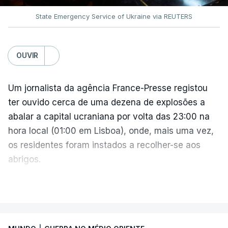
State Emergency Service of Ukraine via REUTERS
O presidente ucraniano agradeceu aos Estados
Unidos por estas sanções à Rússia. Zelensky disse
esperar que esta seja uma resposta que leve o
OUVIR
Kremlin a pôr fim ao que considera ser "uma guerra
insana contra o povo e independência ucraniana".
Um jornalista da agência France-Presse registou
ter ouvido cerca de uma dezena de explosões a
Zelensky diz que a pressão americana é vital,
abalar a capital ucraniana por volta das 23:00 na
sobretudo quando Vladimir Putin continua a
hora local (01:00 em Lisboa), onde, mais uma vez,
apostar em mísseis balísticos para atacar território
os residentes foram instados a recolher-se aos
ucraniano.
abrigos.
A administração militar local tinha anunciado
VER MAIS
Também a presidente da Comissão Europeia reagiu
pouco antes o acionamento de um "alerta aéreo
à decisão do Senado americando, saudando a
devido ao uso de mísseis balísticos".
votação que deu luz verde ao novo pacote de
sanções.