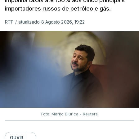
imponha taxas até 100% aos cinco principais
importadores russos de petróleo e gás.
RTP
/
atualizado 8 Agosto 2026, 19:22
Foto: Marko Djurica - Reuters
OUVIR