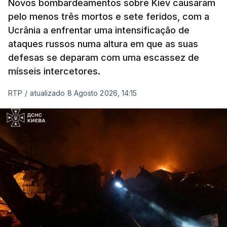
Novos bombardeamentos sobre Kiev causaram
pelo menos três mortos e sete feridos, com a
ERRO
100
Ucrânia a enfrentar uma intensificação de
ERROR ON HTML5 MEDIA ELEMENT
ataques russos numa altura em que as suas
defesas se deparam com uma escassez de
ESTE CONTEÚDO ESTÁ NESTE
mísseis intercetores.
MOMENTO INDISPONÍVEL
RTP
/
atualizado 8 Agosto 2026, 14:15
O pacote permitirá também que o presidente
Donald Trump imponha taxas até 100% aos cinco
principais importadores russos de petróleo e gás.
O documento segue agora para a Câmara dos
Representantes, mas não se espera uma votação
antes de setembro.