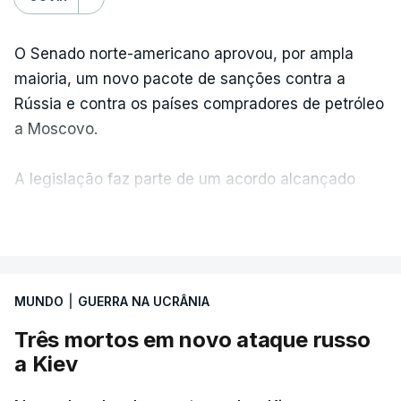
O Senado norte-americano aprovou, por ampla
maioria, um novo pacote de sanções contra a
Rússia e contra os países compradores de petróleo
a Moscovo.
A legislação faz parte de um acordo alcançado
pelos senadores com o objetivo de ajudar a
VER MAIS
Ucrânia a travar as receitas energéticas russas.
Entre essas sanções está a proibição de visto a
MUNDO
|
GUERRA NA UCRÂNIA
Vladimir Putin e aos principais comandantes
militares e ainda a aplicação de tarifas até 500%
Três mortos em novo ataque russo
sobre as exportações russas.
a Kiev