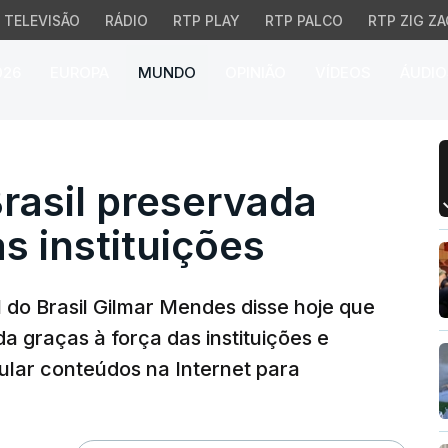
TELEVISÃO
RÁDIO
RTP PLAY
RTP PALCO
RTP ZIG ZA
026
EUROPA
MUNDO
OPINIÃO
VÍDEOS
ÁUDIO
il preservada graças à 
rasil preservada
s instituições
 do Brasil Gilmar Mendes disse hoje que
a graças à força das instituições e
ular conteúdos na Internet para