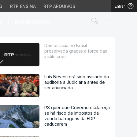
G
RTP ENSINA
RTP ARQUIVOS
Entrar
Abrir campo de
|
S
RTP
DESPORTO
força das instituições
Democracia no Brasil
preservada graças à força das
instituições
Luís Neves terá sido avisado da
auditoria à Judiciária antes de
ser anunciada
PS quer que Governo esclareça
se há risco de impostos da
venda barragens da EDP
caducarem