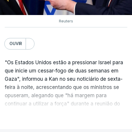
Reuters
OUVIR
"Os Estados Unidos estão a pressionar Israel para
que inicie um cessar-fogo de duas semanas em
Gaza", informou a Kan no seu noticiário de sexta-
feira à noite, acrescentando que os ministros se
opuseram, alegando que "há margem para
continuar a utilizar a força" durante a reunião do
Gabinete de Segurança de quinta-feira.
VER MAIS
A ideia de uma trégua tem a ver com a