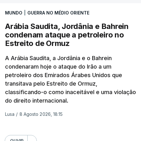
necessidade de travar os ataques com vista à
aplicação do plano de desarmamento do Hamas.
MUNDO
|
GUERRA NO MÉDIO ORIENTE
Arábia Saudita, Jordânia e Bahrein
Além disso, o correspondente do canal de
condenam ataque a petroleiro no
televisão israelita i24News, que também teve
Estreito de Ormuz
acesso às deliberações do Gabinete, recordou na
sexta-feira que, após a reunião, ficou por decidir a
A Arábia Saudita, a Jordânia e o Bahrein
autorização formal de Israel para a entrada em
condenaram hoje o ataque do Irão a um
Gaza da Força Internacional de Estabilização, um
petroleiro dos Emirados Árabes Unidos que
contingente multinacional proposto no âmbito do
transitava pelo Estreito de Ormuz,
Conselho da Paz promovido por Trump.
classificando-o como inaceitável e uma violação
do direito internacional.
Meios de comunicação social israelitas
informaram, após a reunião do Gabinete de
Lusa
/
8 Agosto 2026, 18:15
Segurança do país, que o órgão presidido por
Netanyahu exigiu durante a sessão de quinta-feira
a retoma dos ataques aéreos em Gaza,
OUVIR