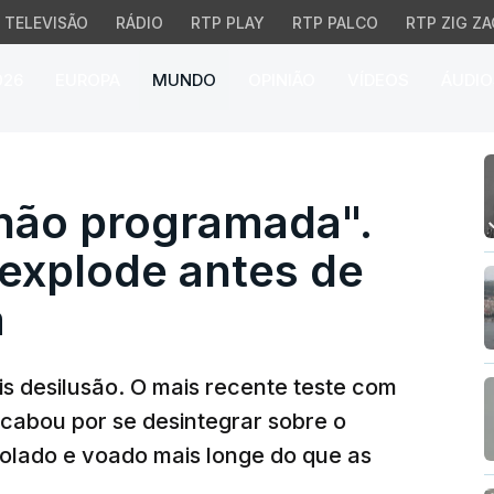
TELEVISÃO
RÁDIO
RTP PLAY
RTP PALCO
RTP ZIG ZA
026
EUROPA
MUNDO
OPINIÃO
VÍDEOS
ÁUDIO
programada". Nave da 
ão programada".
explode antes de
a
s desilusão. O mais recente teste com
cabou por se desintegrar sobre o
olado e voado mais longe do que as