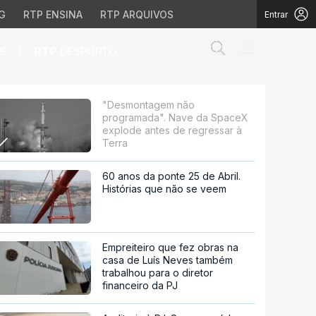
G
RTP ENSINA
RTP ARQUIVOS
Entrar
Abrir campo de
|
S
RTP
DESPORTO
SpaceX explode antes d
"Desmontagem não
programada". Nave da SpaceX
explode antes de regressar à
Terra
60 anos da ponte 25 de Abril.
Histórias que não se veem
Empreiteiro que fez obras na
casa de Luís Neves também
trabalhou para o diretor
financeiro da PJ