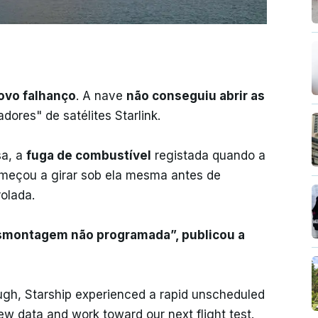
ovo falhanço
. A nave
não conseguiu abrir as
ores" de satélites Starlink.
sa, a
fuga de combustível
registada quando a
omeçou a girar sob ela mesma antes de
olada.
esmontagem não programada”, publicou a
nough, Starship experienced a rapid unscheduled
ew data and work toward our next flight test.