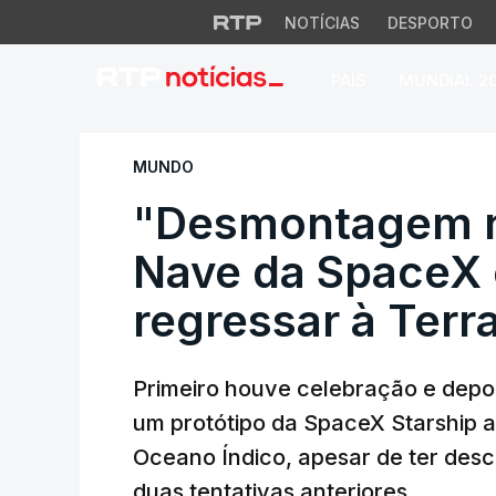
NOTÍCIAS
DESPORTO
PAÍS
MUNDIAL 2
"Desmontagem não 
MUNDO
"Desmontagem n
Nave da SpaceX 
regressar à Terr
Primeiro houve celebração e depoi
um protótipo da SpaceX Starship a
Oceano Índico, apesar de ter desc
duas tentativas anteriores.