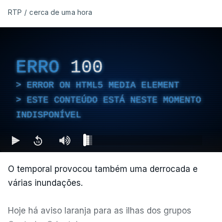
RTP
/
cerca de uma hora
ERRO
100
ERROR ON HTML5 MEDIA ELEMENT
ESTE CONTEÚDO ESTÁ NESTE MOMENTO
INDISPONÍVEL
O temporal provocou também uma derrocada e
várias inundações.
Hoje há aviso laranja para as ilhas dos grupos