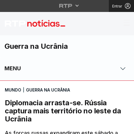
Entrar
Diplomacia arrasta-se.
Guerra na Ucrânia
MENU
MUNDO
|
GUERRA NA UCRÂNIA
Diplomacia arrasta-se. Rússia
captura mais território no leste da
Ucrânia
As forças russas expandiram este sábado a