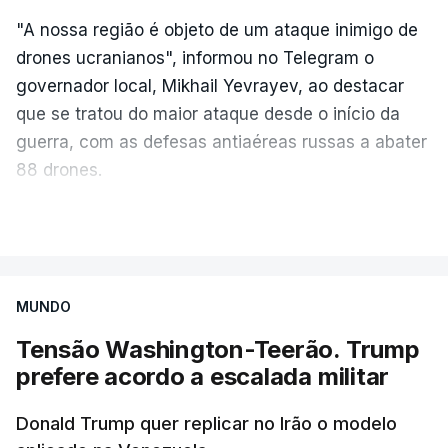
"A nossa região é objeto de um ataque inimigo de
drones ucranianos", informou no Telegram o
governador local, Mikhail Yevrayev, ao destacar
que se tratou do maior ataque desde o início da
guerra, com as defesas antiaéreas russas a abater
88 drones.
Por sua vez, o Ministério da Defesa da Rússia
VER MAIS
reportou hoje o abate de 605 drones ucranianos de
asa fixa sobre 18 regiões russas, a anexada
península da Crimeia e os mares Negro e de Azov.
MUNDO
Tensão Washington-Teerão. Trump
O ataque ucraniano desta noite superou os
prefere acordo a escalada militar
recordes anteriores: 556 drones a 17 de maio, 555
a 18 de junho e 389 a 25 de março. Segundo
Donald Trump quer replicar no Irão o modelo
Yevrayev, não houve mortos nem feridos em