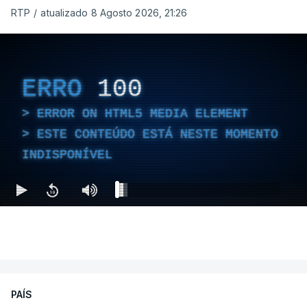
RTP
/
atualizado 8 Agosto 2026, 21:26
ERRO
100
ERROR ON HTML5 MEDIA ELEMENT
ESTE CONTEÚDO ESTÁ NESTE MOMENTO
INDISPONÍVEL
PAÍS