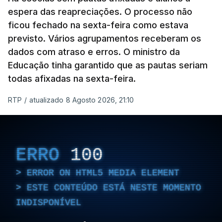
espera das reapreciações. O processo não
ficou fechado na sexta-feira como estava
previsto. Vários agrupamentos receberam os
dados com atraso e erros. O ministro da
Educação tinha garantido que as pautas seriam
todas afixadas na sexta-feira.
RTP
/
atualizado 8 Agosto 2026, 21:10
ERRO
100
ERROR ON HTML5 MEDIA ELEMENT
ESTE CONTEÚDO ESTÁ NESTE MOMENTO
INDISPONÍVEL