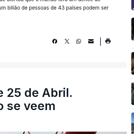
 um bilião de pessoas de 43 países podem ser
 25 de Abril.
ão se veem