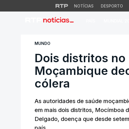
NOTÍCIAS
DESPORTO
PAÍS
MUNDIAL 2
Dois distritos no 
MUNDO
Dois distritos no
Moçambique dec
cólera
As autoridades de saúde moçambi
em mais dois distritos, Mocímboa 
Delgado, doença que desde setemb
país.