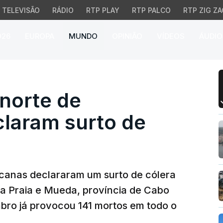
TELEVISÃO
RÁDIO
RTP PLAY
RTP PALCO
RTP ZIG ZA
026
EUROPA
MUNDO
OPINIÃO
VÍDEOS
ÁUDIO
norte de Moçambique de
 norte de
laram surto de
canas declararam um surto de cólera
da Praia e Mueda, província de Cabo
ro já provocou 141 mortos em todo o