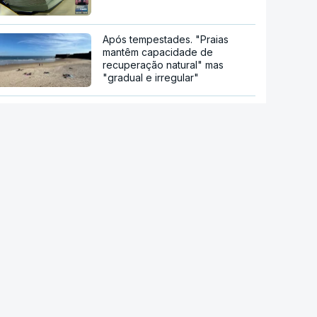
Após tempestades. "Praias
mantêm capacidade de
recuperação natural" mas
"gradual e irregular"
NASA confirma que destroços
de foguetão da SpaceX
atingiram a Lua
Principais cidades italianas em
alerta máximo devido a nova
onda de calor
Autoridades alemãs detêm
ucraniano por suspeita de
espionagem em fábrica de
armas