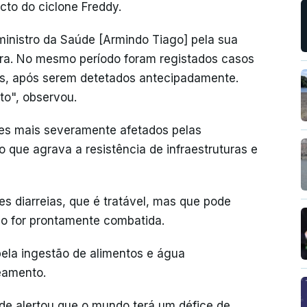
cto do ciclone Freddy.
inistro da Saúde [Armindo Tiago] pela sua
era. No mesmo período foram registados casos
os, após serem detetados antecipadamente.
o", observou.
es mais severamente afetados pelas
 que agrava a resistência de infraestruturas e
s diarreias, que é tratável, mas que pode
ão for prontamente combatida.
ela ingestão de alimentos e água
eamento.
e alertou que o mundo terá um défice de