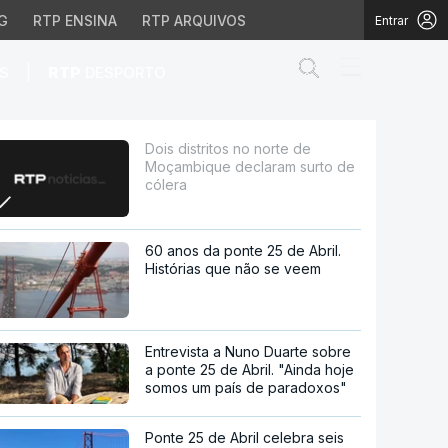
G
RTP ENSINA
RTP ARQUIVOS
Entrar
Abrir campo de
|
S
RTP
DESPORTO
claram surto de cólera
Dois distritos no norte de
Moçambique declaram surto de
cólera
60 anos da ponte 25 de Abril.
Histórias que não se veem
Entrevista a Nuno Duarte sobre
a ponte 25 de Abril. "Ainda hoje
somos um país de paradoxos"
Ponte 25 de Abril celebra seis