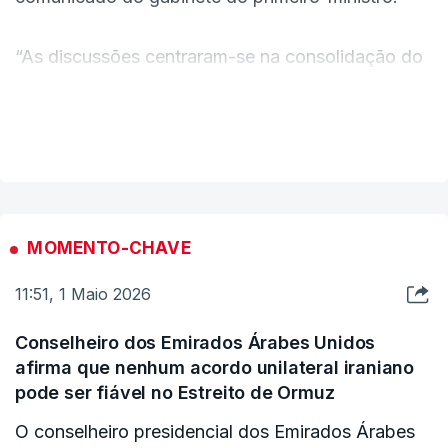
“As discussões centraram-se na consolidação do
cessar-fogo e nas negociações relacionadas com
as conversações com Israel”, referiu o
VER MAIS
comunicado.
MOMENTO-CHAVE
11:51, 1 Maio 2026
Conselheiro dos Emirados Árabes Unidos
afirma que nenhum acordo unilateral iraniano
pode ser fiável no Estreito de Ormuz
O conselheiro presidencial dos Emirados Árabes