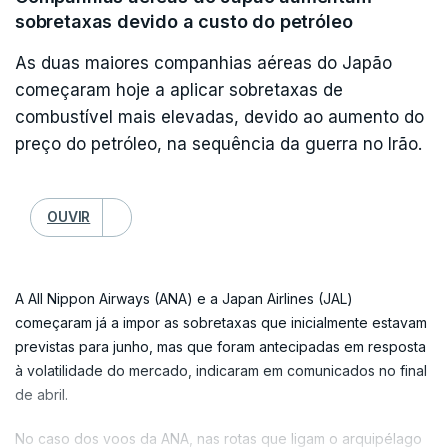
transferidos para Israel para interrogatório".
sobretaxas devido a custo do petróleo
As duas maiores companhias aéreas do Japão
começaram hoje a aplicar sobretaxas de
combustível mais elevadas, devido ao aumento do
preço do petróleo, na sequência da guerra no Irão.
OUVIR
A All Nippon Airways (ANA) e a Japan Airlines (JAL)
começaram já a impor as sobretaxas que inicialmente estavam
previstas para junho, mas que foram antecipadas em resposta
à volatilidade do mercado, indicaram em comunicados no final
de abril.
No caso dos voos da ANA, nas rotas que ligam o arquipélago