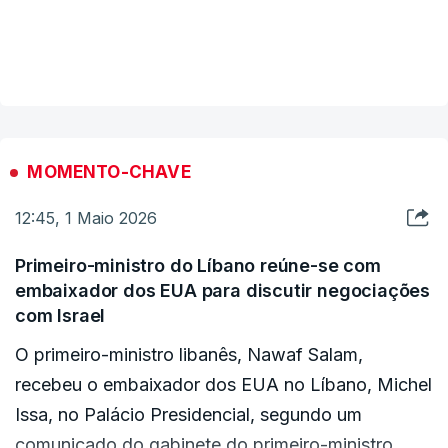
"A República Islâmica transmitiu o texto da sua
mais recente proposta ao Paquistão, mediador
VER MAIS
nas negociações com os Estados Unidos, na noite
de quinta-feira", segundo a agência, que não
adiantou mais pormenores.
MOMENTO-CHAVE
12:45, 1 Maio 2026
Primeiro-ministro do Líbano reúne-se com
embaixador dos EUA para discutir negociações
com Israel
O primeiro-ministro libanês, Nawaf Salam,
recebeu o embaixador dos EUA no Líbano, Michel
Issa, no Palácio Presidencial, segundo um
comunicado do gabinete do primeiro-ministro.