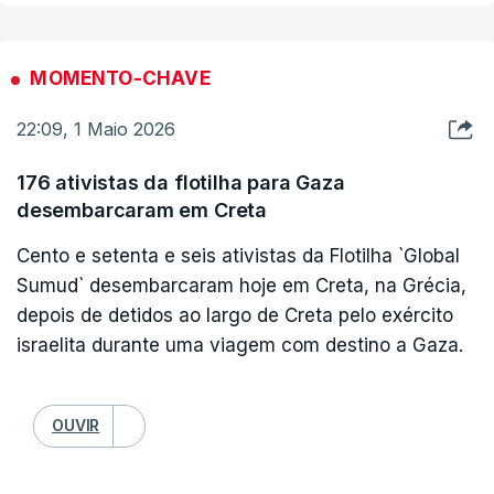
presença no Congresso da FIFA, evocando um
comportamento insultuoso da polícia de imigração
à chegada a Toronto, porque o Canadá
MOMENTO-CHAVE
classificou como grupo terrorista os Guardas da
22:09, 1 Maio 2026
Revolução, braço armado ideológico da república
islâmica, sendo que Mehdi Taj é um antigo
176 ativistas da flotilha para Gaza
elemento da Guarda. Contudo, os dirigentes foram
desembarcaram em Creta
convidados a reunir-se com a entidade
Cento e setenta e seis ativistas da Flotilha `Global
posteriormente.
Sumud` desembarcaram hoje em Creta, na Grécia,
depois de detidos ao largo de Creta pelo exército
Segundo uma fonte familiarizada com a proposta,
israelita durante uma viagem com destino a Gaza.
que falou à agência de notícias Associated Press,
o organismo que regula o futebol mundial deverá
OUVIR
receber os dirigentes iranianos em 20 de maio, na
sua sede, em Zurique, Suíça, três semanas antes