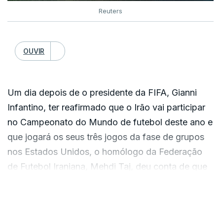
Reuters
OUVIR
Um dia depois de o presidente da FIFA, Gianni
Infantino, ter reafirmado que o Irão vai participar
no Campeonato do Mundo de futebol deste ano e
que jogará os seus três jogos da fase de grupos
nos Estados Unidos, o homólogo da Federação
de Futebol Iraniana, Mehdi Taj, deu conta de que
“há muitos assuntos a discutir".
VER MAIS
Na quarta-feira, a delegação do Irão cancelou a