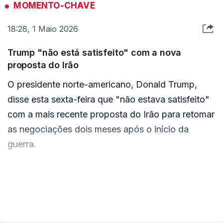
MOMENTO-CHAVE
18:28, 1 Maio 2026
"Nunca ninguém pediu isto antes, nunca ninguém
solicitou isto", continuou, "então por que razão
Trump "não está satisfeito" com a nova
haveríamos de o fazer?"
proposta do Irão
O presidente norte-americano, Donald Trump,
Donald Trump argumentou ainda que a
disse esta sexta-feira que "não estava satisfeito"
implementação de um cessar-fogo, que entrou em
com a mais recente proposta do Irão para retomar
vigor a 8 de abril, lhe deu "mais tempo",
as negociações dois meses após o início da
suspendendo efetivamente a contagem
guerra.
decrescente.
"Neste momento, não estou satisfeito com o que
De acordo com a Constituição, só o Congresso
estão a oferecer", disse Trump aos jornalistas no
VER MAIS
tem o poder de "declarar" guerra.
Jardim das Rosas da Casa Branca, reiterando a
sua opinião de que os líderes iranianos estão