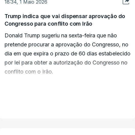
formas, incluindo "supostas doações de
18:34, 1 Maio 2026
menos de uma hora após o alerta israelita".
dos Negócios Estrangeiros da China, Wang Yi,
caridade" a organizações como o Crescente
presidirá a uma sessão do conselho no dia 26 de
Trump indica que vai dispensar aprovação do
Vermelho Iraniano.
maio.
Congresso para conflito com Irão
Donald Trump sugeriu na sexta-feira que não
pretende procurar a aprovação do Congresso, no
dia em que expira o prazo de 60 dias estabelecido
por lei para obter a autorização do Congresso no
conflito com o Irão.
"Não creio que o que estão a pedir seja
constitucional. Aqueles que estão a pedir isso não
VER MAIS
são patriotas", disse o presidente norte-
americano durante uma conferência de imprensa
na Casa Branca, referindo-se aos deputados que
exigem que este processo seja seguido.