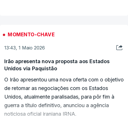
muitos viajantes retidos, interrompeu negócios e
que as tarifas variam entre cidades.
separou famílias.
O querosene de aviação (QAV) aumentou cerca
O tráfego aéreo foi retomado gradualmente a
de 5% em Deli, de acordo com o catálogo da
MOMENTO-CHAVE
partir de 25 de abril, com voos para 15 destinos
IOCL.
13:43, 1 Maio 2026
operados por oito companhias aéreas nacionais,
abrangendo destinos regionais e internacionais
Irão apresenta nova proposta aos Estados
como Medina, Istambul, Mascate, China e Rússia.
Unidos via Paquistão
No entanto, o número de voos ainda é uma fração
O Irão apresentou uma nova oferta com o objetivo
do que era antes da guerra.
de retomar as negociações com os Estados
Unidos, atualmente paralisadas, para pôr fim à
guerra a título definitivo, anunciou a agência
noticiosa oficial iraniana IRNA.