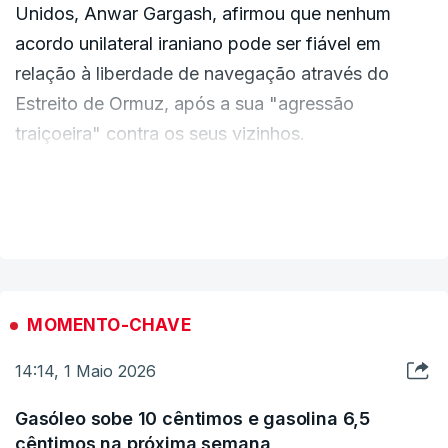
Unidos, Anwar Gargash, afirmou que nenhum
acordo unilateral iraniano pode ser fiável em
relação à liberdade de navegação através do
Estreito de Ormuz, após a sua "agressão
traiçoeira" contra os seus vizinhos.
"A vontade internacional coletiva e as disposições
VER MAIS
do direito internacional emergem como a principal
garantia da liberdade de navegação através desta
passagem vital, servindo a estabilidade da região
e da economia global na fase pós-guerra", disse
MOMENTO-CHAVE
Gargash.
14:14, 1 Maio 2026
Gasóleo sobe 10 cêntimos e gasolina 6,5
cêntimos na próxima semana