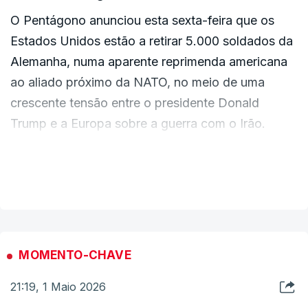
O Pentágono anunciou esta sexta-feira que os
Estados Unidos estão a retirar 5.000 soldados da
Alemanha, numa aparente reprimenda americana
ao aliado próximo da NATO, no meio de uma
crescente tensão entre o presidente Donald
Trump e a Europa sobre a guerra com o Irão.
Trump tinha ameaçado reduzir as tropas no início
VER MAIS
desta semana, após desentendimentos com o
ministro dos Negócios Estrangeiros alemão,
Friedrich Merz, que disse na segunda-feira que os
iranianos estavam a humilhar os EUA nas
MOMENTO-CHAVE
negociações para pôr fim à guerra, que já dura há
21:19, 1 Maio 2026
dois meses.