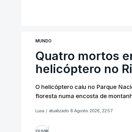
A ideia de uma trégua tem a ver com a 
V
aplicação do plano de desarmamento d
Além disso, o correspondente do canal d
MUNDO
teve acesso às deliberações do Gabinete
ficou por decidir a autorização formal d
Quatro mortos 
Internacional de Estabilização, um cont
helicóptero no R
Conselho da Paz promovido por Trump.
Meios de comunicação social israelitas 
O helicóptero caiu no Parque Naci
Segurança do país, que o órgão presidi
floresta numa encosta de montan
quinta-feira a retoma dos ataques aére
feira.
Lusa
/
atualizado 8 Agosto 2026, 22:57
"O Hamas aceitou o plano de 15 pontos, 
Israel", advertiu durante a reunião o bri
OUVIR