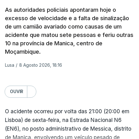
sexta-feira que, após a reunião, ficou por decidir a
As autoridades policiais apontaram hoje o
autorização formal de Israel para a entrada em
excesso de velocidade e a falta de sinalização
Gaza da Força Internacional de Estabilização, um
de um camião avariado como causas de um
contingente multinacional proposto no âmbito do
acidente que matou sete pessoas e feriu outras
Conselho da Paz promovido por Trump.
10 na província de Manica, centro de
Moçambique.
Meios de comunicação social israelitas
informaram, após a reunião do Gabinete de
Lusa
/
8 Agosto 2026, 18:16
Segurança do país, que o órgão presidido por
Netanyahu exigiu durante a sessão de quinta-feira
a retoma dos ataques aéreos em Gaza,
OUVIR
interrompidos desde segunda-feira.
O acidente ocorreu por volta das 21:00 (20:00 em
"O Hamas aceitou o plano de 15 pontos, mas não
Lisboa) de sexta-feira, na Estrada Nacional N6
renunciou ao seu objetivo de destruir Israel",
(EN6), no posto administrativo de Messica, distrito
advertiu durante a reunião o brigadeiro-general Ofir
de Manica, envolvendo um veículo pesado de
Mizrahi-Rozen, chefe da inteligência militar do