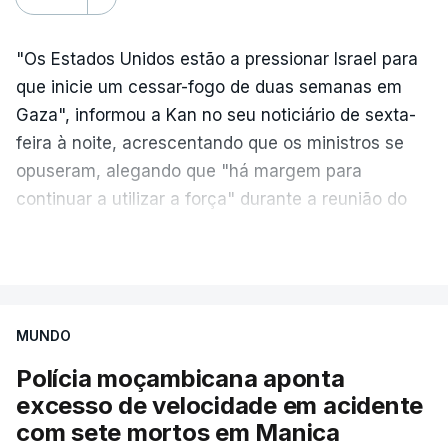
"Os Estados Unidos estão a pressionar Israel para
que inicie um cessar-fogo de duas semanas em
Gaza", informou a Kan no seu noticiário de sexta-
feira à noite, acrescentando que os ministros se
opuseram, alegando que "há margem para
continuar a utilizar a força" durante a reunião do
Gabinete de Segurança de quinta-feira.
VER MAIS
A ideia de uma trégua tem a ver com a
necessidade de travar os ataques com vista à
aplicação do plano de desarmamento do Hamas.
MUNDO
Polícia moçambicana aponta
Além disso, o correspondente do canal de
excesso de velocidade em acidente
televisão israelita i24News, que também teve
com sete mortos em Manica
acesso às deliberações do Gabinete, recordou na