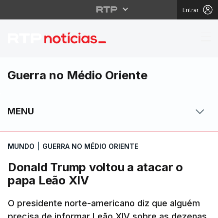
Entrar
Donald Trump voltou a
Guerra no Médio Oriente
MENU
MUNDO
|
GUERRA NO MÉDIO ORIENTE
Donald Trump voltou a atacar o
papa Leão XIV
O presidente norte-americano diz que alguém
precisa de informar Leão XIV sobre as dezenas