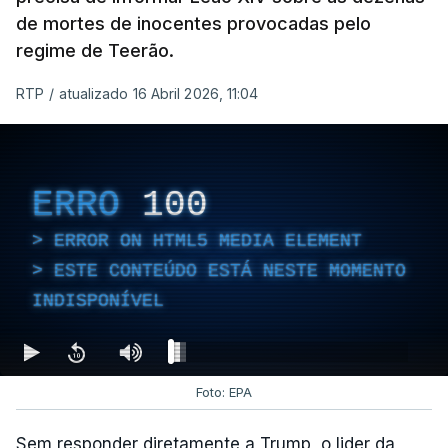
de mortes de inocentes provocadas pelo
regime de Teerão.
RTP
/
atualizado 16 Abril 2026, 11:04
ERRO
100
ERROR ON HTML5 MEDIA ELEMENT
ESTE CONTEÚDO ESTÁ NESTE MOMENTO
INDISPONÍVEL
Foto: EPA
Sem responder diretamente a Trump, o lider da