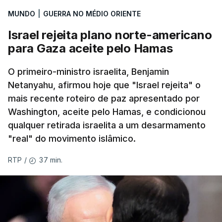
aplicação do plano de desarmamento do Hamas.
MUNDO
|
GUERRA NO MÉDIO ORIENTE
Israel rejeita plano norte-americano
Além disso, o correspondente do canal de
para Gaza aceite pelo Hamas
televisão israelita i24News, que também teve
acesso às deliberações do Gabinete, recordou na
O primeiro-ministro israelita, Benjamin
sexta-feira que, após a reunião, ficou por decidir a
Netanyahu, afirmou hoje que "Israel rejeita" o
autorização formal de Israel para a entrada em
mais recente roteiro de paz apresentado por
Gaza da Força Internacional de Estabilização, um
Washington, aceite pelo Hamas, e condicionou
contingente multinacional proposto no âmbito do
qualquer retirada israelita a um desarmamento
Conselho da Paz promovido por Trump.
"real" do movimento islâmico.
Meios de comunicação social israelitas
37 min.
RTP
/
informaram, após a reunião do Gabinete de
Segurança do país, que o órgão presidido por
Netanyahu exigiu durante a sessão de quinta-feira
a retoma dos ataques aéreos em Gaza,