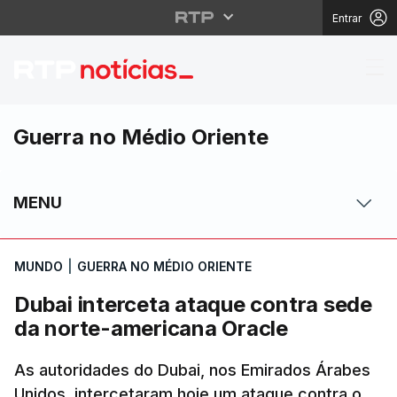
Entrar
Dubai interceta ataqu
Guerra no Médio Oriente
MENU
MUNDO
|
GUERRA NO MÉDIO ORIENTE
Dubai interceta ataque contra sede
da norte-americana Oracle
As autoridades do Dubai, nos Emirados Árabes
Unidos, intercetaram hoje um ataque contra o