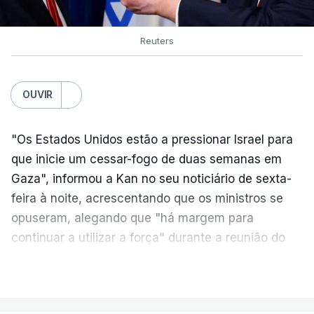
Reuters
OUVIR
"Os Estados Unidos estão a pressionar Israel para
que inicie um cessar-fogo de duas semanas em
Gaza", informou a Kan no seu noticiário de sexta-
feira à noite, acrescentando que os ministros se
opuseram, alegando que "há margem para
continuar a utilizar a força" durante a reunião do
Gabinete de Segurança de quinta-feira.
VER MAIS
A ideia de uma trégua tem a ver com a
necessidade de travar os ataques com vista à