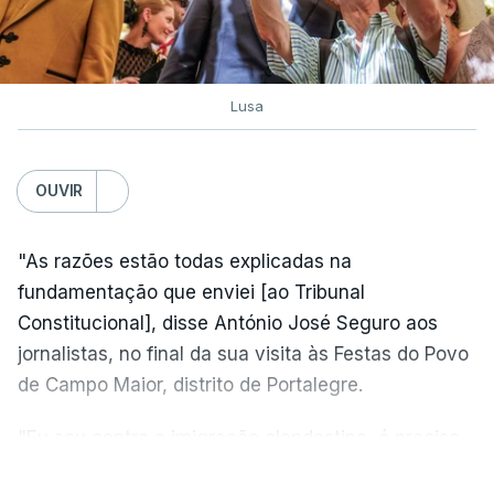
Lusa
OUVIR
"As razões estão todas explicadas na
fundamentação que enviei [ao Tribunal
Constitucional], disse António José Seguro aos
jornalistas, no final da sua visita às Festas do Povo
de Campo Maior, distrito de Portalegre.
"Eu sou contra a imigração clandestina, é preciso
combater ferozmente a imigração ilegal,
VER MAIS