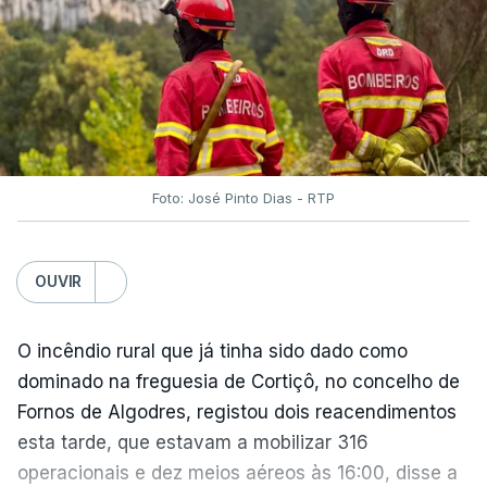
O Chega considerou "de uma enorme gravidade" a
decisão do Presidente da República
de enviar para
o Tribunal Constitucional o decreto sobre retorno
de estrangeiros, sustentando tratar-se de "uma
irresponsabilidade".
Foto: José Pinto Dias - RTP
Na sexta-feira, a Presidência da República
anunciou que
António José Seguro pediu ao
OUVIR
Tribunal Constitucional a fiscalização preventiva do
decreto
do parlamento sobre concessão de asilo,
detenção e retorno de estrangeiros, aprovado com
O incêndio rural que já tinha sido dado como
votos a favor de PSD, IL e CDS-PP e a abstenção
dominado na freguesia de Cortiçô, no concelho de
do Chega.
Fornos de Algodres, registou dois reacendimentos
esta tarde, que estavam a mobilizar 316
Na nota que acompanha esta decisão, o
operacionais e dez meios aéreos às 16:00, disse a