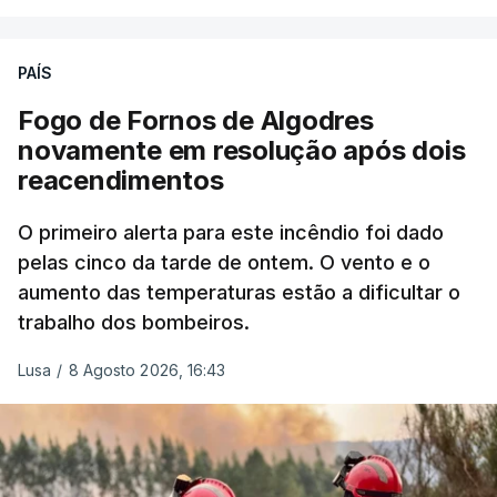
precisamos de regular a nossa imigração e
precisamos de defender as nossas fronteiras e
nada disto é incompatível com tratarmos com
PAÍS
dignidade as pessoas, designadamente menores e
Fogo de Fornos de Algodres
crianças", acrescentou.
novamente em resolução após dois
reacendimentos
António José Seguro mostrou dúvidas sobre se é
garantido o superior interesse da criança.
O primeiro alerta para este incêndio foi dado
pelas cinco da tarde de ontem. O vento e o
aumento das temperaturas estão a dificultar o
trabalho dos bombeiros.
ERRO
100
ERROR ON HTML5 MEDIA ELEMENT
Lusa
/
8 Agosto 2026, 16:43
ESTE CONTEÚDO ESTÁ NESTE
MOMENTO INDISPONÍVEL