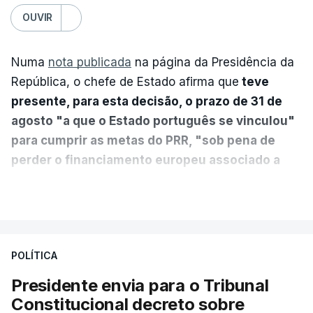
OUVIR
Numa
nota publicada
na página da Presidência da
República, o chefe de Estado afirma que
teve
presente, para esta decisão, o prazo de 31 de
agosto "a que o Estado português se vinculou"
para cumprir as metas do PRR, "sob pena de
perder o financiamento europeu associado a
essa reforma específica".
VER MAIS
António José Seguro entende que a reforma reúne
treze apoios sociais "num só" e pretende "tornar o
POLÍTICA
sistema mais simples, mais justo e transparente".
Presidente envia para o Tribunal
"Sempre que seja possível reduzir burocracias,
Constitucional decreto sobre