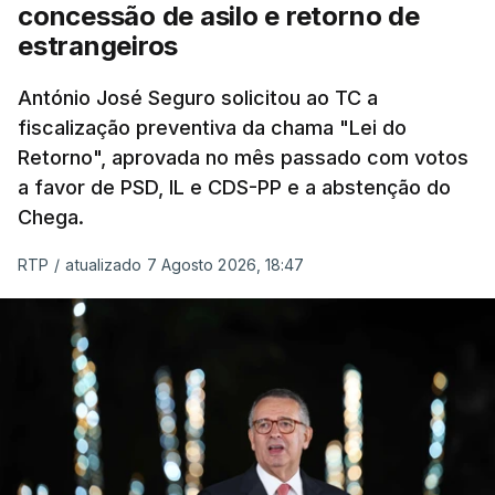
eliminar sobreposições e garantir que os apoios
concessão de asilo e retorno de
chegam a quem mais necessita, estaremos a dar
estrangeiros
um passo na direção certa", argumenta o
António José Seguro solicitou ao TC a
Presidente da República.
fiscalização preventiva da chama "Lei do
Retorno", aprovada no mês passado com votos
Assegurar que "ninguém é
a favor de PSD, IL e CDS-PP e a abstenção do
prejudicado"
Chega.
RTP
/
atualizado 7 Agosto 2026, 18:47
O Preisdente deixa, no entanto, deixa alguns
avisos:
uma reforma desta dimensão "deve ter
como primeiro critério a proteção das pessoas"
e "nenhum processo de simplificação pode
traduzir-se numa diminuição da proteção
social".