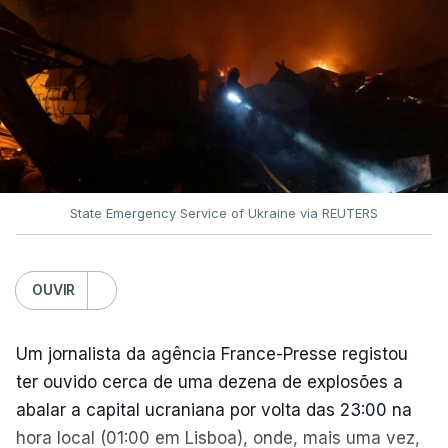
O pacote permitirá também que o presidente
Donald Trump imponha taxas até 100% aos cinco
principais importadores russos de petróleo e gás.
O documento segue agora para a Câmara dos
Representantes, mas não se espera uma votação
antes de setembro.
State Emergency Service of Ukraine via REUTERS
O presidente ucraniano agradeceu aos Estados
Unidos por estas sanções à Rússia. Zelensky disse
esperar que esta seja uma resposta que leve o
OUVIR
Kremlin a pôr fim ao que considera ser "uma guerra
insana contra o povo e independência ucraniana".
Um jornalista da agência France-Presse registou
ter ouvido cerca de uma dezena de explosões a
Zelensky diz que a pressão americana é vital,
abalar a capital ucraniana por volta das 23:00 na
sobretudo quando Vladimir Putin continua a
hora local (01:00 em Lisboa), onde, mais uma vez,