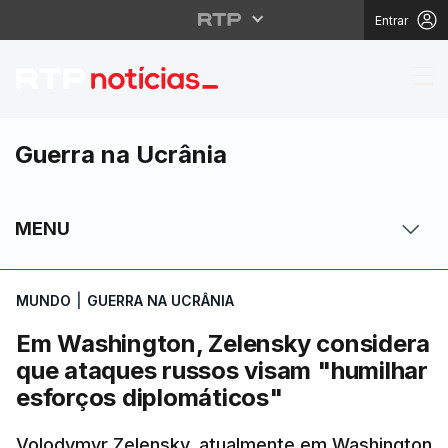
Entrar
Em Washington, Zelens
Guerra na Ucrânia
MENU
MUNDO
|
GUERRA NA UCRÂNIA
Em Washington, Zelensky considera
que ataques russos visam "humilhar
esforços diplomáticos"
Volodymyr Zelensky, atualmente em Washington