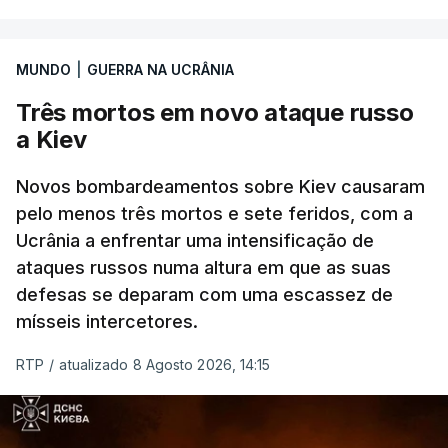
Entre essas sanções está a proibição de visto a
MUNDO
|
GUERRA NA UCRÂNIA
Vladimir Putin e aos principais comandantes
militares e ainda a aplicação de tarifas até 500%
Três mortos em novo ataque russo
sobre as exportações russas.
a Kiev
Novos bombardeamentos sobre Kiev causaram
pelo menos três mortos e sete feridos, com a
ERRO
100
Ucrânia a enfrentar uma intensificação de
ERROR ON HTML5 MEDIA ELEMENT
ataques russos numa altura em que as suas
defesas se deparam com uma escassez de
ESTE CONTEÚDO ESTÁ NESTE
mísseis intercetores.
MOMENTO INDISPONÍVEL
RTP
/
atualizado 8 Agosto 2026, 14:15