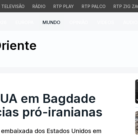
TELEVISÃO
RÁDIO
RTP PLAY
RTP PALCO
RTP ZIG ZA
026
EUROPA
MUNDO
OPINIÃO
VÍDEOS
ÁUDIO
 em Bagdade atacada po
riente
EUA em Bagdade
cias pró-iranianas
as embaixada dos Estados Unidos em