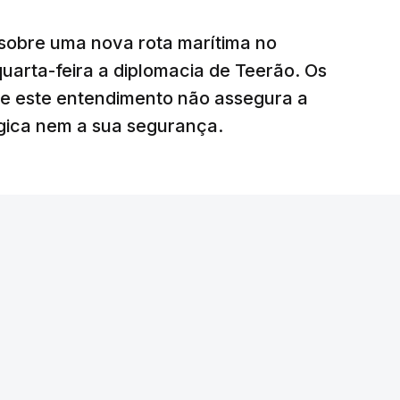
 deles “diz respeito às instalações de apoio à
sobre uma nova rota marítima no
uarta-feira a diplomacia de Teerão. Os
ciais para o futuro de Gaza”, acrescenta este
ue este entendimento não assegura a
égica nem a sua segurança.
litar
para uma futura Força Internacional de
ra 5.000 militares.
o Conselho de Segurança da ONU aprovou o
nal de Estabilização para Gaza, sendo ainda
tribuir com o envio de tropas ou quando poderá
edispôs a contribuir com um contingente e
amento o envio de militares, em caso de