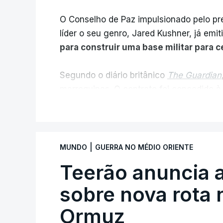
O Conselho de Paz impulsionado pelo p
líder o seu genro, Jared Kushner, já emit
para construir uma base militar para 
Segundo o diário britânico
The Guardian
marroquinas. O contrato foi concedido à
Louisiana que já colaborou com a Admin
V
Médio Oriente, nomeadamente no Iraqu
Com uma área muito reduzida,
esta peq
|
MUNDO
GUERRA NO MÉDIO ORIENTE
cento de território de Gaza que Israel
Teerão anuncia
fronteira com Israel. Permite, desta 
ataque.
sobre nova rota 
Ormuz
Segundo um funcionário do Conselho de P