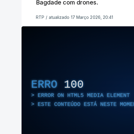
Bagdade com drones.
RTP
/
atualizado 17 Março 2026, 20:41
ERRO
100
ERROR ON HTML5 MEDIA ELEMENT
ESTE CONTEÚDO ESTÁ NESTE MOME