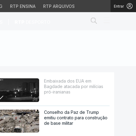
G
RTP ENSINA
RTP ARQUIVOS
Entrar
Abrir campo de
|
S
RTP
DESPORTO
r milícias pró-iranian
Embaixada dos EUA em
Bagdade atacada por milícias
pró-iranianas
Conselho da Paz de Trump
emitiu contrato para construção
de base militar