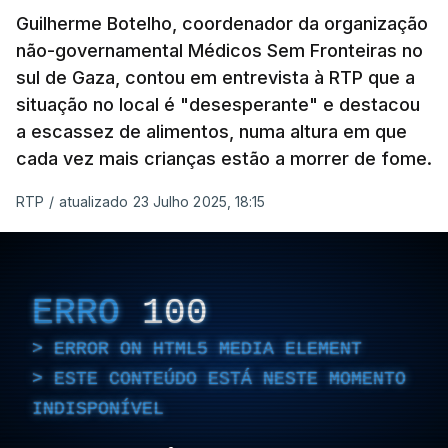
Guilherme Botelho, coordenador da organização
não-governamental Médicos Sem Fronteiras no
sul de Gaza, contou em entrevista à RTP que a
situação no local é "desesperante" e destacou
a escassez de alimentos, numa altura em que
cada vez mais crianças estão a morrer de fome.
RTP
/
atualizado 23 Julho 2025, 18:15
ERRO
100
ERROR ON HTML5 MEDIA ELEMENT
ESTE CONTEÚDO ESTÁ NESTE MOMENTO
INDISPONÍVEL