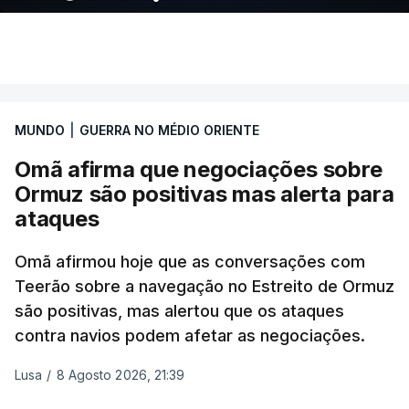
Mizrahi-Rozen, chefe da inteligência militar do
Exército israelita, em declarações citadas pelo
jornal Israel Hayom e reproduzidas por outros
meios de comunicação social do país.
MUNDO
|
GUERRA NO MÉDIO ORIENTE
"É evidente que o Hamas está a tentar passar-nos
Omã afirma que negociações sobre
a responsabilidade", acrescentou Mizrahi-Rozen.
Ormuz são positivas mas alerta para
Por seu lado, David Zini, chefe do Shin Bet -- o
ataques
serviço de segurança interna israelita --, advertiu o
Omã afirmou hoje que as conversações com
gabinete de que o acordo do Hamas sobre o roteiro
Teerão sobre a navegação no Estreito de Ormuz
para Gaza é uma "emboscada estratégica",
são positivas, mas alertou que os ataques
destinada a ganhar tempo e a garantir que Israel
contra navios podem afetar as negociações.
não volte a operar em Gaza antes das eleições,
previstas para o outono.
Lusa
/
8 Agosto 2026, 21:39
Vários ministros, entre os quais Bezalel Smotrich,