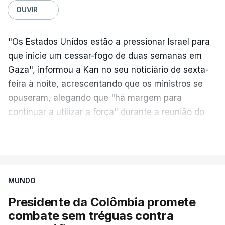
OUVIR
"Os Estados Unidos estão a pressionar Israel para
que inicie um cessar-fogo de duas semanas em
Gaza", informou a Kan no seu noticiário de sexta-
feira à noite, acrescentando que os ministros se
opuseram, alegando que "há margem para
continuar a utilizar a força" durante a reunião do
Gabinete de Segurança de quinta-feira.
VER MAIS
A ideia de uma trégua tem a ver com a
necessidade de travar os ataques com vista à
aplicação do plano de desarmamento do Hamas.
MUNDO
Presidente da Colômbia promete
Além disso, o correspondente do canal de
combate sem tréguas contra
televisão israelita i24News, que também teve