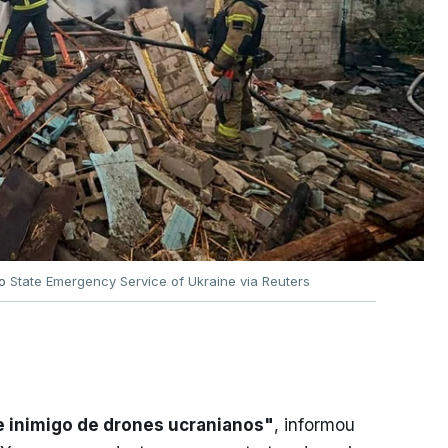
no
State Emergency Service of Ukraine via Reuters
e inimigo de drones ucranianos"
, informou