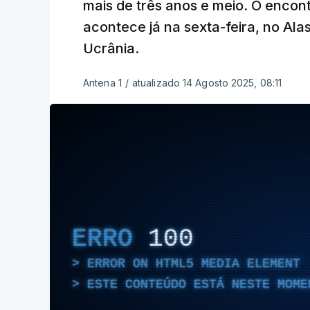
mais de três anos e meio. O encon
acontece já na sexta-feira, no Ala
Ucrânia.
Antena 1
/
atualizado 14 Agosto 2025, 08:11
ERRO
100
ERROR ON HTML5 MEDIA ELEMENT
ESTE CONTEÚDO ESTÁ NESTE MOME