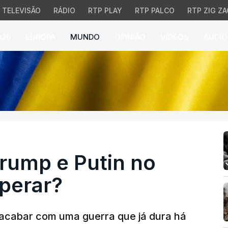
TELEVISÃO
RÁDIO
RTP PLAY
RTP PALCO
RTP ZIG ZA
026
EUROPA
MUNDO
OPINIÃO
VÍDEOS
ÁUDIO
mp e Putin no Alasca. 
rump e Putin no
perar?
 acabar com uma guerra que já dura há