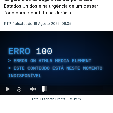
Estados Unidos e na urgência de um cessar-
fogo para o conflito na Ucrânia.
RTP
/
atualizado 19 Agosto 2025, 09:05
ERRO
100
ERROR ON HTML5 MEDIA ELEMENT
ESTE CONTEÚDO ESTÁ NESTE MOMENTO
INDISPONÍVEL
Foto: Elizabeth Frantz - Reuters