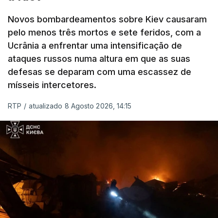
Novos bombardeamentos sobre Kiev causaram
pelo menos três mortos e sete feridos, com a
ERRO
100
Ucrânia a enfrentar uma intensificação de
ERROR ON HTML5 MEDIA ELEMENT
ataques russos numa altura em que as suas
defesas se deparam com uma escassez de
ESTE CONTEÚDO ESTÁ NESTE
mísseis intercetores.
MOMENTO INDISPONÍVEL
RTP
/
atualizado 8 Agosto 2026, 14:15
O pacote permitirá também que o presidente
Donald Trump imponha taxas até 100% aos cinco
principais importadores russos de petróleo e gás.
O documento segue agora para a Câmara dos