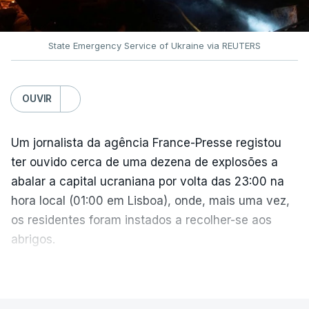
Representantes, mas não se espera uma votação
antes de setembro.
State Emergency Service of Ukraine via REUTERS
O presidente ucraniano agradeceu aos Estados
Unidos por estas sanções à Rússia. Zelensky disse
esperar que esta seja uma resposta que leve o
OUVIR
Kremlin a pôr fim ao que considera ser "uma guerra
insana contra o povo e independência ucraniana".
Um jornalista da agência France-Presse registou
ter ouvido cerca de uma dezena de explosões a
Zelensky diz que a pressão americana é vital,
abalar a capital ucraniana por volta das 23:00 na
sobretudo quando Vladimir Putin continua a
hora local (01:00 em Lisboa), onde, mais uma vez,
apostar em mísseis balísticos para atacar território
os residentes foram instados a recolher-se aos
ucraniano.
abrigos.
A administração militar local tinha anunciado
VER MAIS
Também a presidente da Comissão Europeia reagiu
pouco antes o acionamento de um "alerta aéreo
à decisão do Senado americando, saudando a