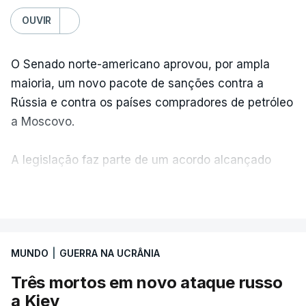
OUVIR
O Senado norte-americano aprovou, por ampla
maioria, um novo pacote de sanções contra a
Rússia e contra os países compradores de petróleo
a Moscovo.
A legislação faz parte de um acordo alcançado
pelos senadores com o objetivo de ajudar a
VER MAIS
Ucrânia a travar as receitas energéticas russas.
Entre essas sanções está a proibição de visto a
MUNDO
|
GUERRA NA UCRÂNIA
Vladimir Putin e aos principais comandantes
militares e ainda a aplicação de tarifas até 500%
Três mortos em novo ataque russo
sobre as exportações russas.
a Kiev