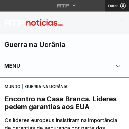
Entrar
Encontro na Casa Bran
Guerra na Ucrânia
MENU
MUNDO
|
GUERRA NA UCRÂNIA
Encontro na Casa Branca. Líderes
pedem garantias aos EUA
Os líderes europeus insistiram na importância
de garantias de segurança por parte dos