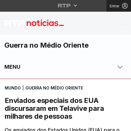
Entrar
Enviados especiais do
Guerra no Médio Oriente
MENU
MUNDO
|
GUERRA NO MÉDIO ORIENTE
Enviados especiais dos EUA
discursaram em Telavive para
milhares de pessoas
Os enviados dos Estados Unidos (EUA) para o