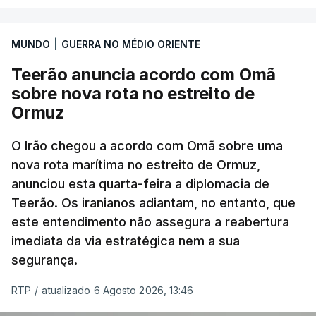
marroquinas. O contrato foi concedido à Arkel
International, uma empresa com sede no Louisiana
MUNDO
|
GUERRA NO MÉDIO ORIENTE
que já colaborou com a Administração norte-
americana em projetos no Médio Oriente,
Teerão anuncia acordo com Omã
nomeadamente no Iraque.
sobre nova rota no estreito de
Ormuz
Com uma área muito reduzida,
esta pequena base
militar deverá ficar nos 60 por cento de
O Irão chegou a acordo com Omã sobre uma
nova rota marítima no estreito de Ormuz,
território de Gaza que Israel controla e a cerca
anunciou esta quarta-feira a diplomacia de
de 1,5 quilómetros da fronteira com Israel.
Teerão. Os iranianos adiantam, no entanto, que
Permite, desta forma, uma extração rápida em
este entendimento não assegura a reabertura
caso de ataque.
imediata da via estratégica nem a sua
segurança.
Segundo um funcionário do Conselho de Paz, a
organização está na “fase final de preparação de
RTP
/
atualizado 6 Agosto 2026, 13:46
vários contratos” e que um deles “diz respeito às