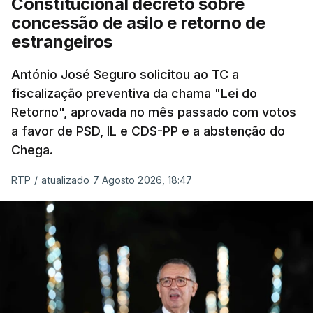
Constitucional decreto sobre
eliminar sobreposições e garantir que os apoios
concessão de asilo e retorno de
chegam a quem mais necessita, estaremos a dar
estrangeiros
um passo na direção certa", argumenta o
António José Seguro solicitou ao TC a
Presidente da República.
fiscalização preventiva da chama "Lei do
Retorno", aprovada no mês passado com votos
Assegurar que "ninguém é
a favor de PSD, IL e CDS-PP e a abstenção do
prejudicado"
Chega.
RTP
/
atualizado 7 Agosto 2026, 18:47
O Preisdente deixa, no entanto, deixa alguns
avisos:
uma reforma desta dimensão "deve ter
como primeiro critério a proteção das pessoas"
e "nenhum processo de simplificação pode
traduzir-se numa diminuição da proteção
social".