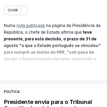
OUVIR
Numa
nota publicada
na página da Presidência da
República, o chefe de Estado afirma que
teve
presente, para esta decisão, o prazo de 31 de
agosto "a que o Estado português se vinculou"
para cumprir as metas do PRR, "sob pena de
perder o financiamento europeu associado a
essa reforma específica".
VER MAIS
António José Seguro entende que a reforma reúne
treze apoios sociais "num só" e pretende "tornar o
POLÍTICA
sistema mais simples, mais justo e transparente".
Presidente envia para o Tribunal
"Sempre que seja possível reduzir burocracias,