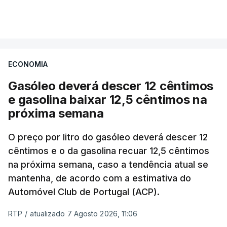
VER MAIS
Os preços globais dos alimentos atingiram o
seu nível mais elevado em três anos e meio,
ECONOMIA
com ondas de calor no Verão e conflitos na
Ucrânia e no Médio Oriente a elevar os
Gasóleo deverá descer 12 cêntimos
custos das colheitas.
e gasolina baixar 12,5 cêntimos na
próxima semana
O índice, que acompanha as variações mensais
de um cabaz de produtos alimentares
O preço por litro do gasóleo deverá descer 12
comercializados internacionalmente, subiu para
cêntimos e o da gasolina recuar 12,5 cêntimos
na próxima semana, caso a tendência atual se
131,1 pontos em julho, face aos 130,3 de junho.
mantenha, de acordo com a estimativa do
Automóvel Club de Portugal (ACP).
O aumento dos preços dos alimentos básicos
tende a traduzir-se em preços mais elevados
RTP
/
atualizado 7 Agosto 2026, 11:06
nas prateleiras nos meses seguintes, à medida