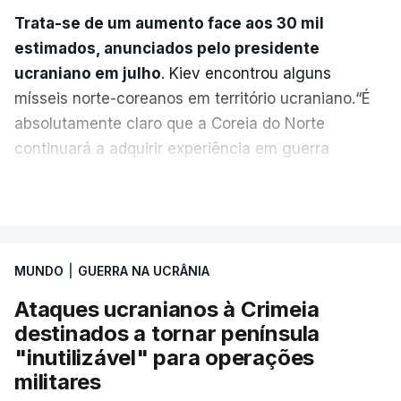
Trata-se de um aumento face aos 30 mil
estimados, anunciados pelo presidente
ucraniano em julho
. Kiev encontrou alguns
mísseis norte-coreanos em território ucraniano.“É
absolutamente claro que a Coreia do Norte
continuará a adquirir experiência em guerra
moderna, a receber licenças da Rússia e a obter
VER MAIS
todo o tipo de armamento militar”, alertou o
presidente ucraniano sem explicar como obteve a
informação.
MUNDO
|
GUERRA NA UCRÂNIA
Este mês, um responsável dos serviços de
Ataques ucranianos à Crimeia
informação militar ucranianos disse à Reuters que
destinados a tornar península
uma unidade de mísseis norte-coreana começou a
"inutilizável" para operações
enviar pessoal e equipamento para o oeste da
militares
Rússia e que a unidade poderia estar equipada