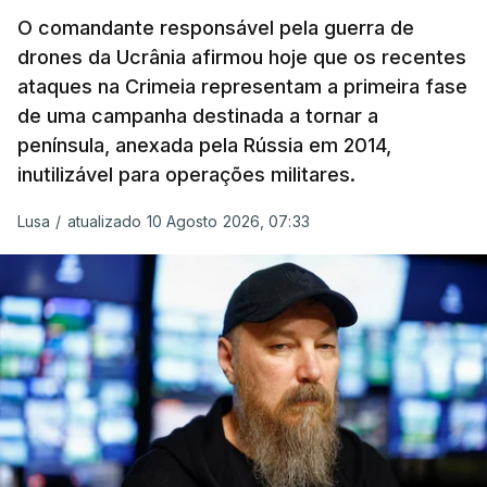
O comandante responsável pela guerra de
com 120 mísseis balísticos e seis lançadores para
drones da Ucrânia afirmou hoje que os recentes
ataques contra a Ucrânia.
ataques na Crimeia representam a primeira fase
de uma campanha destinada a tornar a
A Coreia do Norte enviou cerca de 14 mil
península, anexada pela Rússia em 2014,
soldados para a região russa de Kursk em
inutilizável para operações militares.
2024, ajudando Moscovo a combater uma
invasão das forças ucranianas. Milhares
Lusa
/
atualizado 10 Agosto 2026, 07:33
ficaram feridos ou morreram.
Além disso Pyongyang, forneceu a Moscovo
milhões de projéteis de artilharia e morteiro
–
por vezes de qualidade perigosamente baixa,
segundo
bloggers
militares e tropas russas – bem
como mísseis balísticos, artilharia de longo alcance
e sistemas de lançamento múltiplo de
rockets
, de