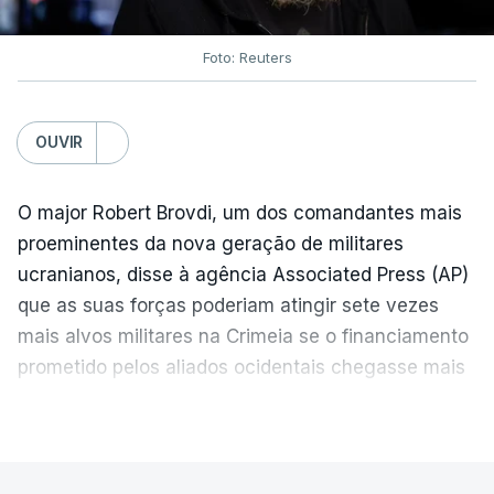
acordo com avaliações ucranianas e
independentes.
Foto: Reuters
O presidente russo, Vladimir Putin, e o líder
OUVIR
norte-coreano, Kim Jong-un, assinaram um
tratado de parceria estratégica abrangente
O major Robert Brovdi, um dos comandantes mais
durante a visita de Putin a Pyongyang, em junho
proeminentes da nova geração de militares
de 2024.
O pacto inclui uma cláusula de
ucranianos, disse à agência Associated Press (AP)
assistência mútua caso algum dos países sofra
que as suas forças poderiam atingir sete vezes
agressão externa.
mais alvos militares na Crimeia se o financiamento
prometido pelos aliados ocidentais chegasse mais
A Coreia do Norte classificou o seu destacamento
rapidamente.
como uma forma de assistência ao seu parceiro no
VER MAIS
tratado.
"A Crimeia insere-se nos pilares conceptuais
essenciais para pôr fim à guerra", declarou.